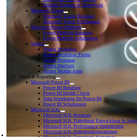
Digitale Signatur in SharePoint
Microsoft Teams
Microsoft Teams Beratung
Microsoft Teams Schulungen
Microsoft Power Platform
Power Platform Beratung
Power Platform Schulungen
Nintex
Nintex Workflow
Nintex Workflow Forms
Nintex Promapp
Nintex DocGen
Nintex Mobile Apps
Daten & Reporting
Microsoft Power BI
Power BI Beratung
Power BI Health Check
Data Warehouse für Power BI
Power BI Schulungen
Microsoft SQL
Microsoft SQL Beratung
Microsoft SQL Datenbank Entwicklung & Archi
Microsoft SQL Performance Optimierung
Microsoft SQL Datenbankmigrationen