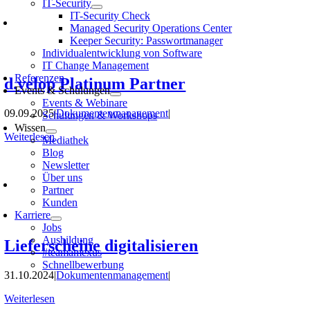
IT-Security
IT-Security Check
Managed Security Operations Center
Keeper Security: Passwortmanager
Individualentwicklung von Software
IT Change Management
Referenzen
d.velop Platinum Partner
Events & Schulungen
Events & Webinare
09.09.2025
|
Dokumentenmanagement
|
Schulungen & Workshops
Wissen
Weiterlesen
Mediathek
Blog
Newsletter
Über uns
Partner
Kunden
Karriere
Jobs
Ausbildung
Lieferscheine digitalisieren
#teamamexus
Schnellbewerbung
31.10.2024
|
Dokumentenmanagement
|
Weiterlesen