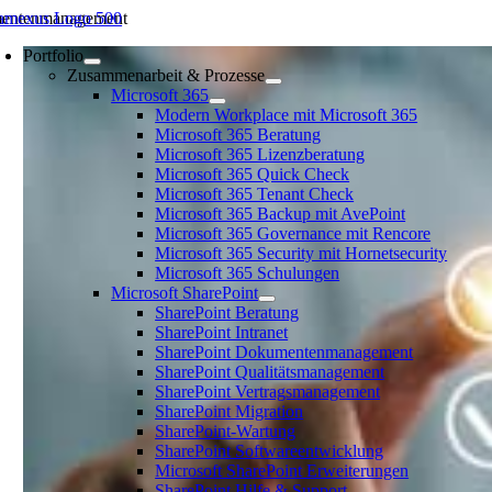
Zum
entenmanagement
Inhalt
Portfolio
springen
Zusammenarbeit & Prozesse
Microsoft 365
Modern Workplace mit Microsoft 365
Microsoft 365 Beratung
Microsoft 365 Lizenzberatung
Microsoft 365 Quick Check
Microsoft 365 Tenant Check
Microsoft 365 Backup mit AvePoint
Microsoft 365 Governance mit Rencore
Microsoft 365 Security mit Hornetsecurity
Microsoft 365 Schulungen
Microsoft SharePoint
SharePoint Beratung
SharePoint Intranet
SharePoint Dokumentenmanagement
SharePoint Qualitätsmanagement
SharePoint Vertragsmanagement
SharePoint Migration
SharePoint-Wartung
SharePoint Softwareentwicklung
Microsoft SharePoint Erweiterungen
SharePoint Hilfe & Support