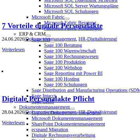
Microsoft SQL Datenbank Sicherheit
Microsoft SQL Server Wartungspläne
Microsoft SQL Schulungen
Microsoft Fabric
Microsoft Fabric Beratung
7 Vorteile digitale Personalakte
Microsoft Fabric Schulungen
ERP & CRM
24.06.2026
|
Dokumentenmanagement
,
HR-Digitalisierung
|
Sage 100
Sage 100 Beratung
Weiterlesen
Sage 100 Warenwirtschaft
Sage 100 Rechnungswesen
Sage 100 Produktion
Sage 100 Webshop
Sage Reporting mit Power BI
Sage 100 Hosting
Sage 100 Schulungen
Sage Distribution and Manufacturing Operations (S
Sage Intacct
Digitale Personalakte Pflicht
Sage CRM
Dokumentenmanagement
28.04.2026
|
Dokumentenmanagement
,
HR-Digitalisierung
|
Digitales Dokumentenmanagement
Microsoft Dokumentenmanagement
Weiterlesen
SharePoint Dokumentenmanagement
ecspand Migration
Digitale Rechnungsverarbeitung