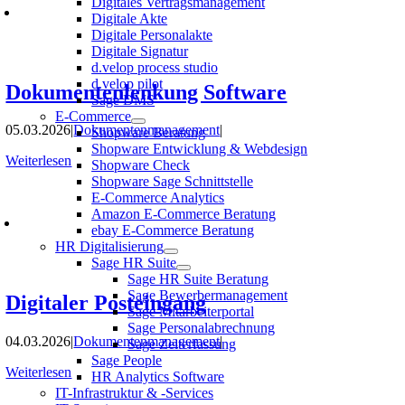
Digitales Vertragsmanagement
Digitale Akte
Digitale Personalakte
Digitale Signatur
d.velop process studio
d.velop pilot
Dokumentenlenkung Software
Sage DMS
E-Commerce
05.03.2026
|
Dokumentenmanagement
|
Shopware Beratung
Shopware Entwicklung & Webdesign
Weiterlesen
Shopware Check
Shopware Sage Schnittstelle
E-Commerce Analytics
Amazon E-Commerce Beratung
ebay E-Commerce Beratung
HR Digitalisierung
Sage HR Suite
Sage HR Suite Beratung
Sage Bewerbermanagement
Digitaler Posteingang
Sage Mitarbeiterportal
Sage Personalabrechnung
04.03.2026
|
Dokumentenmanagement
|
Sage Zeiterfassung
Sage People
Weiterlesen
HR Analytics Software
IT-Infrastruktur & -Services