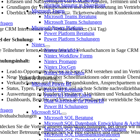
Erfassen und Nachverfolgen von E-Mails, Anrufen, Terminen und
Digitale Signatur in SharePoint
Grundlagen der Verkaufschancen und deren Bedeutung im Vertrieb
Microsoft Teams
Überblick über Servicefälle bzw. Ticketverwaltung im Kundenkont
Microsoft Teams Beratung
Microsoft Teams Schulungen
nfragen
Microsoft Power Platform
ge CRM Interessenten und Verkaufschancen (3/4 Tag)
Power Platform Beratung
Power Platform Schulungen
el der Schulung:
Nintex
e Teilnehmer lernen, Interessenten und Verkaufschancen in Sage CRM str
Nintex Workflow
Nintex Workflow Forms
hulungsinhalt:
Nintex Promapp
Nintex DocGen
Lead-to-Opportunity-Prozess in Sage CRM verstehen und im Vertri
Nintex Mobile Apps
Neue Verkaufschancen über Schnellfunktionen oder zentrale Übers
Daten & Reporting
Verkaufschancen mit Firmen, Bestandskunden, Ansprechpartnern u
Microsoft Power BI
Status, Typen, Folgeaktivitäten und nächste Schritte nachvollziehba
Power BI Beratung
Auswertungen zu Kunden, Umsätzen, Aktivitäten und Verkaufscha
Power BI Health Check
Dashboards, Berichte und Views als Grundlage für vertriebliche S
Data Warehouse für Power BI
Power BI Schulungen
nfragen
Microsoft SQL
dividualschulungen
Microsoft SQL Beratung
Microsoft SQL Datenbank Entwicklung & Archi
tdecken Sie die Vorteile unserer Individualschulungen, bei denen wir m
Microsoft SQL Performance Optimierung
rsönlicher Betreuung ermöglichen wir eine effektive und effiziente Wisse
Microsoft SQL Datenbankmigrationen