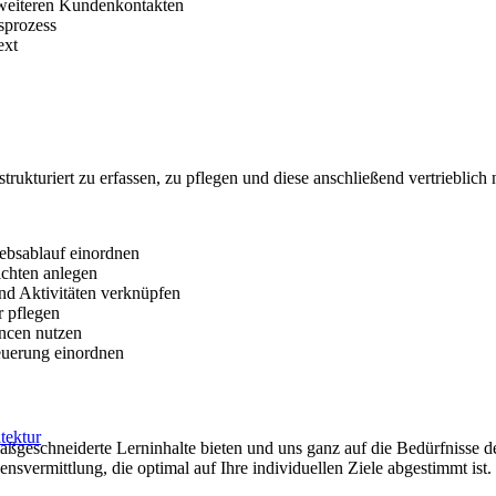
 weiteren Kundenkontakten
sprozess
ext
ukturiert zu erfassen, zu pflegen und diese anschließend vertrieblich
ebsablauf einordnen
ichten anlegen
nd Aktivitäten verknüpfen
r pflegen
ncen nutzen
teuerung einordnen
tektur
aßgeschneiderte Lerninhalte bieten und uns ganz auf die Bedürfnisse de
nsvermittlung, die optimal auf Ihre individuellen Ziele abgestimmt ist.