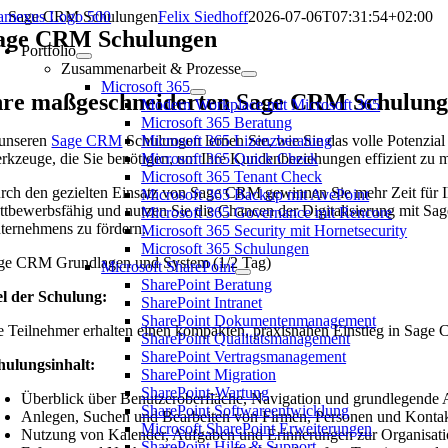
Zum
Sage CRM Schulungen
Felix Siedhoff
2026-07-06T07:31:54+02:00
Inhalt
age CRM Schulungen
Portfolio
springen
Zusammenarbeit & Prozesse
Microsoft 365
hre maßgeschneiderten Sage CRM Schulun
Modern Workplace mit Microsoft 365
Microsoft 365 Beratung
 unseren
Sage CRM
Schulungen lernen Sie, wie Sie das volle Potenzia
Microsoft 365 Lizenzberatung
rkzeuge, die Sie benötigen, um Ihre Kundenbeziehungen effizient zu 
Microsoft 365 Quick Check
Microsoft 365 Tenant Check
rch den gezielten Einsatz von Sage CRM gewinnen Sie mehr Zeit für Ihr
Microsoft 365 Backup mit AvePoint
ttbewerbsfähig und nutzen Sie die Chancen der Digitalisierung mit Sag
Microsoft 365 Governance mit Rencore
ternehmens zu fördern.
Microsoft 365 Security mit Hornetsecurity
Microsoft 365 Schulungen
ge CRM Grundlagen und System (1/2 Tag)
Microsoft SharePoint
SharePoint Beratung
el der Schulung:
SharePoint Intranet
SharePoint Dokumentenmanagement
e Teilnehmer erhalten einen kompakten, praxisnahen Einstieg in Sage 
SharePoint Qualitätsmanagement
SharePoint Vertragsmanagement
hulungsinhalt:
SharePoint Migration
SharePoint-Wartung
Überblick über Benutzeroberfläche, Navigation und grundlegende
SharePoint Softwareentwicklung
Anlegen, Suchen und Bearbeiten von Firmen, Personen und Konta
Microsoft SharePoint Erweiterungen
Nutzung von Kalender, Aufgaben und Erinnerungen zur Organisation
SharePoint Hilfe & Support