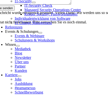
IT-Security
IT-Security Check
ge senden
Managed Security Operations Center
chricht wurde erfolgreich gesendet. Vielen Dank! Wir werden uns so s
Keeper Security: Passwortmanager
Individualentwicklung von Software
at nicht funktioniert. Bitte versuchen Sie es noch einmal.
IT Change Management
Referenzen
Events & Schulungen
Events & Webinare
Schulungen & Workshops
Wissen
Mediathek
Blog
Newsletter
Über uns
Partner
Kunden
Karriere
Jobs
Ausbildung
#teamamexus
Schnellbewerbung