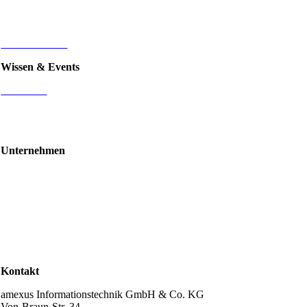
E-Commerce
d.velop Dokumentenmanagement
Nintex
IT-Infrastruktur
Wissen & Events
Mediathek
Blog
Events & Webinare
Schulungen & Workshops
Unternehmen
Über uns
Standorte
Partner
Karriere
Stellenangebote
Kontakt
Support
Kontakt
amexus Informationstechnik GmbH & Co. KG
Von-Braun-Str. 34