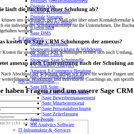
Digitales Vertragsmanagement
Digitale Akte
e läuft die Buchung einer Schulung ab?
Digitale Personalakte
Digitale Signatur
e können uns telefonisch, per E-Mail oder über unser Kontaktformular
d.velop process studio
ch ein individuelles Schulungskonzept für Ihr Unternehmen. Die Buchung
d.velop pilot
stgehalten werden.
Sage DMS
E-Commerce
as kosten die Sage CRM Schulungen der amexus?
Shopware Beratung
Shopware Entwicklung & Webdesign
e Kosten für unsere Sage CRM Schulungen richten sich nach Umfang, Da
Shopware Check
Shopware Sage Schnittstelle
etet amexus auch Unterstützung nach der Schulung a
E-Commerce Analytics
Amazon E-Commerce Beratung
! Nach Abschluss der Schulung stehen wir Ihnen für weitere Fragen und 
ebay E-Commerce Beratung
r weiterführende Workshops und individuelle Coachings an, um spezi
HR Digitalisierung
Sage HR Suite
ie haben Fragen rund um unsere Sage CRM 
Sage HR Suite Beratung
Sage Bewerbermanagement
Sage Mitarbeiterportal
Sage Personalabrechnung
Sage Zeiterfassung
Sage People
HR Analytics Software
IT-Infrastruktur & -Services