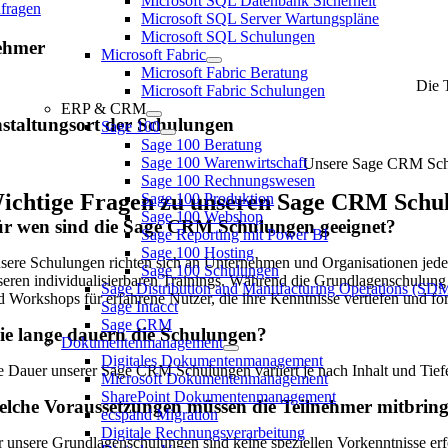
Microsoft SQL Datenbank Sicherheit
nfragen
Microsoft SQL Server Wartungspläne
Microsoft SQL Schulungen
ehmer
Microsoft Fabric
Microsoft Fabric Beratung
Die T
Microsoft Fabric Schulungen
ERP & CRM
staltungsort der Schulungen
Sage 100
Sage 100 Beratung
Sage 100 Warenwirtschaft
Unsere Sage CRM Sch
Sage 100 Rechnungswesen
ichtige Fragen zu unseren Sage CRM Schu
Sage 100 Produktion
Sage 100 Webshop
r wen sind die Sage CRM Schulungen geeignet?
Sage Reporting mit Power BI
Sage 100 Hosting
sere Schulungen richten sich an Unternehmen und Organisationen jeder
Sage 100 Schulungen
seren individualisierbaren Trainings. Während die Grundlagenschulung 
Sage Distribution and Manufacturing Operations (S
d Workshops für erfahrene Nutzer, die ihre Kenntnisse vertiefen und f
Sage Intacct
Sage CRM
e lange dauern die Schulungen?
Dokumentenmanagement
Digitales Dokumentenmanagement
e Dauer unserer Sage CRM Schulungen variiert je nach Inhalt und Tiefe
Microsoft Dokumentenmanagement
SharePoint Dokumentenmanagement
lche Voraussetzungen müssen die Teilnehmer mitbrin
ecspand Migration
Digitale Rechnungsverarbeitung
r unsere Grundlagenschulungen sind keine speziellen Vorkenntnisse erf