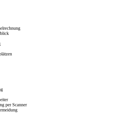
melrechnung
blick
g
plätzen
ng
eiter
ng per Scanner
vermeidung