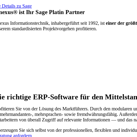
 Details zu Sage
exus® ist Ihr Sage Platin Partner
exus Informationstechnik, inhabergeführt seit 1992, ist
einer der größ
serem standardisierten Projektvorgehen profitieren.
ie richtige ERP-Software für den Mittelsta
ofitieren Sie von der Lösung des Marktführers. Durch den modularen un
t mehrmandanten-, mehrsprachen- sowie fremdwährungsfähig. Außerdem
tarbeitern von überall Zugriff auf relevante Informationen — und das na
erzeugen Sie sich selbst von der professionellen, flexiblen und indiv
ratung anfordern