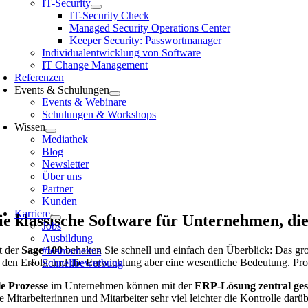
IT-Security
IT-Security Check
Managed Security Operations Center
Keeper Security: Passwortmanager
Individualentwicklung von Software
IT Change Management
Referenzen
Events & Schulungen
Events & Webinare
Schulungen & Workshops
Wissen
Mediathek
Blog
Newsletter
Über uns
Partner
Kunden
Karriere
ie klassische Software für Unternehmen, die
Jobs
Ausbildung
t der
Sage 100
behalten Sie schnell und einfach den Überblick: Das gro
#teamamexus
r den Erfolg und die Entwicklung aber eine wesentliche Bedeutung. Pro
Schnellbewerbung
le Prozesse
im Unternehmen können mit der
ERP-Lösung zentral ges
e Mitarbeiterinnen und Mitarbeiter sehr viel leichter die Kontrolle darü