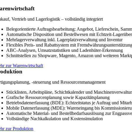
renwirtschaft
kauf, Vertrieb und Lagerlogistik – vollständig integriert
Belegorientierte Auftragsbearbeitung: Angebot, Lieferschein, Sam
Automatische Disposition und Bestellwesen mit Echtzeit-Lagerüber
Mehrlagerverwaltung inkl. Lagerplatzverwaltung und Inventur
Flexibles Preis- und Rabattsystem mit Fremdwährungsunterstützun
ABC-Analysen, Umsatzstatistiken und Ladenhüter-Erkennung
Schnittstellen zu Shopware, Magento, Amazon und weiteren Markt
hr zur Warenwirtschaft
roduktion
rtigungsplanung, -steuerung und Ressourcenmanagement
Stücklisten, Arbeitspläne, Schichtkalender und Maschinenverwaltu
Grafische Ressourcenplanung sowie Kapazitätsplanung
Betriebsdatenerfassung (BDE): Echtzeitstatus je Auftrag und Mitarb
Mobile Datenerfassung (MDE): Wareneingang bis Kommissionieru
Automatische Material- und Bestellbedarfsauslösung zur Engpass
Vollständige Nachkalkulation und Kostensimulation
hr zur Produktion