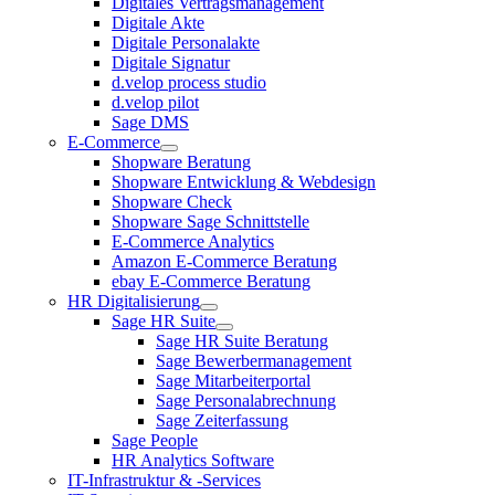
Digitales Vertragsmanagement
Digitale Akte
Digitale Personalakte
Digitale Signatur
d.velop process studio
d.velop pilot
Sage DMS
E-Commerce
Shopware Beratung
Shopware Entwicklung & Webdesign
Shopware Check
Shopware Sage Schnittstelle
E-Commerce Analytics
Amazon E-Commerce Beratung
ebay E-Commerce Beratung
HR Digitalisierung
Sage HR Suite
Sage HR Suite Beratung
Sage Bewerbermanagement
Sage Mitarbeiterportal
Sage Personalabrechnung
Sage Zeiterfassung
Sage People
HR Analytics Software
IT-Infrastruktur & -Services