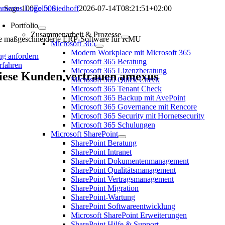
Zum
Sage 100
Felix Siedhoff
2026-07-14T08:21:51+02:00
Inhalt
age 100
Portfolio
springen
Zusammenarbeit & Prozesse
e maßgeschneiderte ERP-Software für KMU
Microsoft 365
Modern Workplace mit Microsoft 365
ng anfordern
Microsoft 365 Beratung
rfahren
Microsoft 365 Lizenzberatung
iese Kunden vertrauen amexus
Microsoft 365 Quick Check
Microsoft 365 Tenant Check
Microsoft 365 Backup mit AvePoint
Microsoft 365 Governance mit Rencore
Microsoft 365 Security mit Hornetsecurity
Microsoft 365 Schulungen
Microsoft SharePoint
SharePoint Beratung
SharePoint Intranet
SharePoint Dokumentenmanagement
SharePoint Qualitätsmanagement
SharePoint Vertragsmanagement
SharePoint Migration
SharePoint-Wartung
SharePoint Softwareentwicklung
Microsoft SharePoint Erweiterungen
SharePoint Hilfe & Support