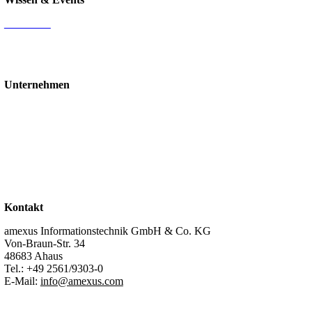
Mediathek
Blog
Events & Webinare
Schulungen & Workshops
Unternehmen
Über uns
Standorte
Partner
Karriere
Stellenangebote
Kontakt
Support
Kontakt
amexus Informationstechnik GmbH & Co. KG
Von-Braun-Str. 34
48683 Ahaus
Tel.:
+49 2561/9303-0
E-Mail:
info@amexus.com
Impressum