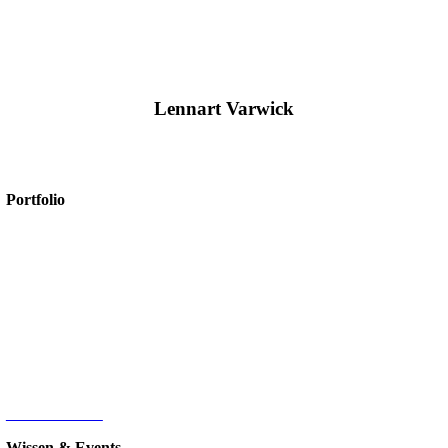
Lennart Varwick
+49 2561/9303-0
info@amexus.com
Portfolio
Microsoft 365
Microsoft SharePoint
Microsoft Power Platform
Microsoft Power BI
Microsoft SQL
Sage 100
HR-Digitalisierung
E-Commerce
d.velop Dokumentenmanagement
Nintex
IT-Infrastruktur
Wissen & Events