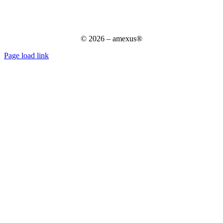
Datenschutzerklärung
Datenschutz für Bewerber
AGB
© 2026 – amexus®
Page load link
Nach
oben