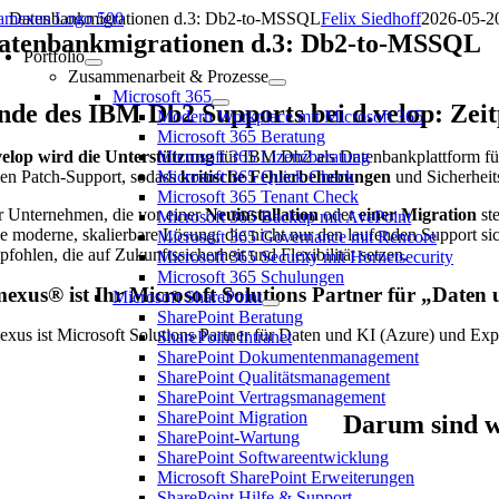
Zum
Datenbankmigrationen d.3: Db2-to-MSSQL
Felix Siedhoff
2026-05-2
Inhalt
atenbankmigrationen d.3: Db2-to-MSSQL
Portfolio
springen
Zusammenarbeit & Prozesse
Microsoft 365
nde des IBM Db2 Supports bei d.velop: Zei
Modern Workplace mit Microsoft 365
Microsoft 365 Beratung
velop wird die Unterstützung
Microsoft 365 Lizenzberatung
für IBM Db2 als Datenbankplattform fü
nen Patch-Support, sodass
Microsoft 365 Quick Check
kritische Fehlerbehebungen
und Sicherheits
Microsoft 365 Tenant Check
r Unternehmen, die vor einer
Neuinstallation
oder
einer Migration
st
Microsoft 365 Backup mit AvePoint
ne moderne, skalierbare Lösung, die nicht nur den laufenden Support si
Microsoft 365 Governance mit Rencore
pfohlen, die auf Zukunftssicherheit und Flexibilität setzen.
Microsoft 365 Security mit Hornetsecurity
Microsoft 365 Schulungen
exus® ist Ihr Microsoft Solutions Partner für „Daten
Microsoft SharePoint
SharePoint Beratung
exus ist Microsoft Solutions Partner für Daten und KI (Azure) und Exp
SharePoint Intranet
SharePoint Dokumentenmanagement
SharePoint Qualitätsmanagement
SharePoint Vertragsmanagement
SharePoint Migration
Darum sind w
SharePoint-Wartung
SharePoint Softwareentwicklung
Microsoft SharePoint Erweiterungen
SharePoint Hilfe & Support