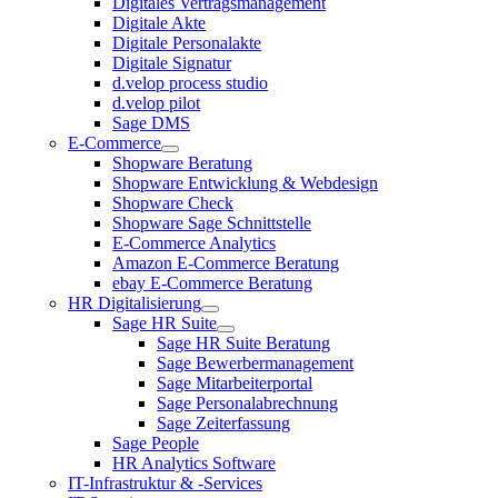
Digitales Vertragsmanagement
Digitale Akte
Digitale Personalakte
Digitale Signatur
d.velop process studio
d.velop pilot
Sage DMS
E-Commerce
Shopware Beratung
Shopware Entwicklung & Webdesign
Shopware Check
Shopware Sage Schnittstelle
E-Commerce Analytics
Amazon E-Commerce Beratung
ebay E-Commerce Beratung
HR Digitalisierung
Sage HR Suite
Sage HR Suite Beratung
Sage Bewerbermanagement
Sage Mitarbeiterportal
Sage Personalabrechnung
Sage Zeiterfassung
Sage People
HR Analytics Software
IT-Infrastruktur & -Services