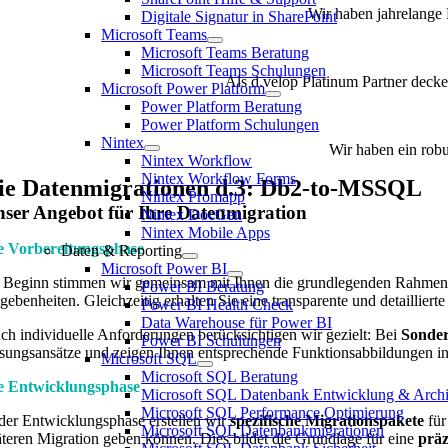
Wir haben jahrelange 
Digitale Signatur in SharePoint
Microsoft Teams
Microsoft Teams Beratung
Microsoft Teams Schulungen
Als d.velop Platinum Partner deck
Microsoft Power Platform
Power Platform Beratung
Power Platform Schulungen
Nintex
Wir haben ein robu
Nintex Workflow
Nintex Workflow Forms
ie Datenmigrationen d.3: Db2-to-MSSQL
Nintex Promapp
ser Angebot für Ihre Datenmigration
Nintex DocGen
Nintex Mobile Apps
e Vorbereitungsphase
Daten & Reporting
Microsoft Power BI
 Beginn stimmen wir gemeinsam mit Ihnen die grundlegenden Rahme
Power BI Beratung
gebenheiten. Gleichzeitig erhalten Sie eine transparente und detailliert
Power BI Health Check
Data Warehouse für Power BI
ch individuelle Anforderungen berücksichtigen wir gezielt: Bei
Sonder
Power BI Schulungen
sungsansätze und zeigen Ihnen entsprechende Funktionsabbildungen in
Microsoft SQL
Microsoft SQL Beratung
e Entwicklungsphase
Microsoft SQL Datenbank Entwicklung & Archi
Microsoft SQL Performance Optimierung
 der Entwicklungsphase erstellen wir
spezifische Migrationspakete
für
Microsoft SQL Datenbankmigrationen
äteren Migration geben können. Dies bildet die Grundlage für eine
präz