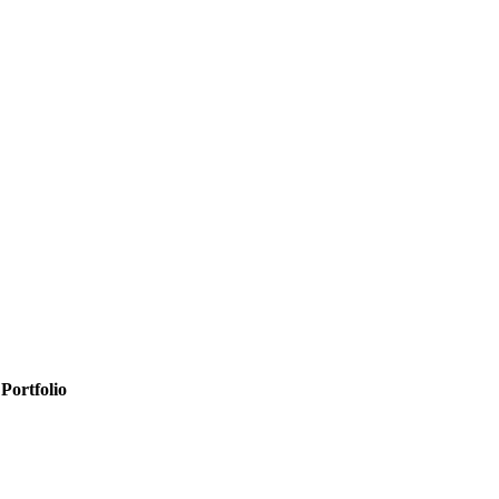
Portfolio
Microsoft 365
Microsoft SharePoint
Microsoft Power Platform
Microsoft Power BI