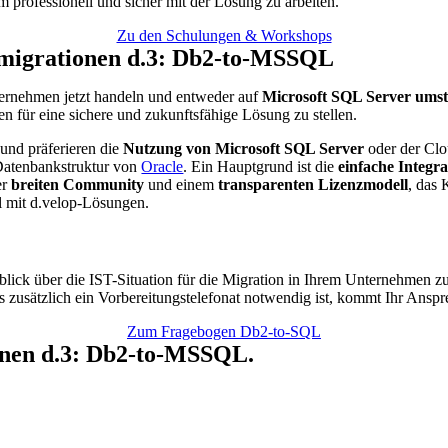
professionell und sicher mit der Lösung zu arbeiten.
Zu den Schulungen & Workshops
migrationen d.3: Db2-to-MSSQL
ernehmen jetzt handeln und entweder auf
Microsoft SQL Server umst
en für eine sichere und zukunftsfähige Lösung zu stellen.
und präferieren die
Nutzung von Microsoft SQL Server
oder der Clo
 Datenbankstruktur von
Oracle
. Ein Hauptgrund ist die
einfache Integra
er
breiten Community
und einem
transparenten Lizenzmodell
, das
l mit d.velop-Lösungen.
erblick über die IST-Situation für die Migration in Ihrem Unternehm
s zusätzlich ein Vorbereitungstelefonat notwendig ist, kommt Ihr Anspre
Zum Fragebogen Db2-to-SQL
onen d.3: Db2-to-MSSQL.