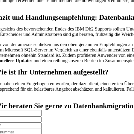
hulungen erwerben alle Teilnehmenden die notwendigen Kenntnisse, um 
azit und Handlungsempfehlung: Datenbank
gesichts des bevorstehenden Endes des IBM Db2 Supports sollten Unt
-Entscheider und Administratoren sind gut beraten, frühzeitig die Weich
r von der amexus schließen uns den oben genannten Empfehlungen an 
im Microsoft SQL-Server im Vergleich zu einer ebenfalls unterstützen
ternehmen ohnehin Standard ist. Zudem profitieren Anwender von ein
hnellere Updates
und einen reibungsloseren Betrieb im Zusammenspie
ie ist Ihr Unternehmen aufgestellt?
r haben einen Fragebogen entworfen, der dazu dient, einen ersten Üb
tsprechend für ein belastbares Angebot abschätzen und kalkulieren. Fall
ir beraten Sie gerne zu Datenbankmigrati