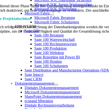
Microsoft SQL Datenbank Sicherheit
Microsoft SQL Server Wartungspläne
hrend dieser Phase bleibt Ihre Quellumgebung uneingeschränkt im Ein
Microsoft SQL Schulungen
zielt deaktiviert, um neue Dateneingänge zu verhindern. Der anschließ
Microsoft Fabric
Microsoft Fabric Beratung
r Projektabschluss
Microsoft Fabric Schulungen
ERP & CRM
ch erfolgreicher Durchführung der Datenbankmigration werden die ver
Sage 100
stpläne, um die Funktionsfähigkeit und Qualität der Gesamtlösung siche
Sage 100 Beratung
Sage 100 Warenwirtschaft
Sage 100 Rechnungswesen
Sage 100 Produktion
Sage 100 Webshop
Sage Reporting mit Power BI
Sage 100 Hosting
Sage 100 Schulungen
Sage Distribution and Manufacturing Operations (S
Sage Intacct
Sage CRM
Dokumentenmanagement
Digitales Dokumentenmanagement
Microsoft Dokumentenmanagement
SharePoint Dokumentenmanagement
ecspand Migration
Digitale Rechnungsverarbeitung