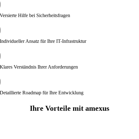
Versierte Hilfe bei Sicherheitsfragen
Individueller Ansatz für Ihre IT-Infrastruktur
Klares Verständnis Ihrer Anforderungen
Detaillierte Roadmap für Ihre Entwicklung
Ihre Vorteile mit amexus
30 Jahre Erfahrung
Rundum Expertise Microsoft 365