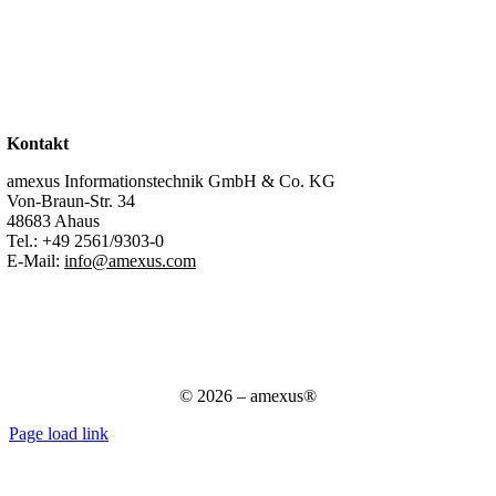
Standorte
Partner
Karriere
Stellenangebote
Kontakt
Support
Kontakt
amexus Informationstechnik GmbH & Co. KG
Von-Braun-Str. 34
48683 Ahaus
Tel.:
+49 2561/9303-0
E-Mail:
info@amexus.com
Impressum
Datenschutzerklärung
Datenschutz für Bewerber
AGB
© 2026 – amexus®
Page load link
Nach
oben