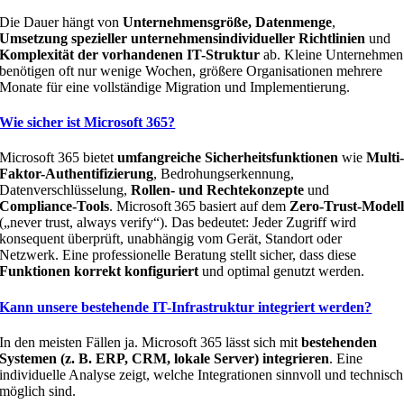
Die Dauer hängt von
Unternehmensgröße, Datenmenge
,
Umsetzung spezieller unternehmensindividueller Richtlinien
und
Komplexität der vorhandenen IT-Struktur
ab. Kleine Unternehmen
benötigen oft nur wenige Wochen, größere Organisationen mehrere
Monate für eine vollständige Migration und Implementierung.
Wie sicher ist Microsoft 365?
Microsoft 365 bietet
umfangreiche Sicherheitsfunktionen
wie
Multi
Faktor-Authentifizierung
, Bedrohungserkennung,
Datenverschlüsselung,
Rollen- und Rechtekonzepte
und
Compliance-Tools
. Microsoft 365 basiert auf dem
Zero‑Trust‑Model
(„never trust, always verify“). Das bedeutet: Jeder Zugriff wird
konsequent überprüft, unabhängig vom Gerät, Standort oder
Netzwerk. Eine professionelle Beratung stellt sicher, dass diese
Funktionen korrekt konfiguriert
und optimal genutzt werden.
Kann unsere bestehende IT-Infrastruktur integriert werden?
In den meisten Fällen ja. Microsoft 365 lässt sich mit
bestehenden
Systemen (z. B. ERP, CRM, lokale Server) integrieren
. Eine
individuelle Analyse zeigt, welche Integrationen sinnvoll und technisch
möglich sind.