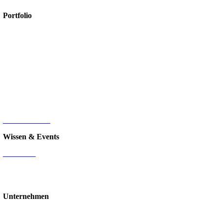
Portfolio
Microsoft 365
Microsoft SharePoint
Microsoft Power Platform
Microsoft Power BI
Microsoft SQL
Sage 100
HR-Digitalisierung
E-Commerce
d.velop Dokumentenmanagement
Nintex
IT-Infrastruktur
Wissen & Events
Mediathek
Blog
Events & Webinare
Schulungen & Workshops
Unternehmen
Über uns