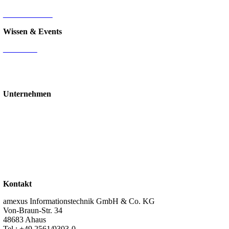
Nintex
IT-Infrastruktur
Wissen & Events
Mediathek
Blog
Events & Webinare
Schulungen & Workshops
Unternehmen
Über uns
Standorte
Partner
Karriere
Stellenangebote
Kontakt
Support
Kontakt
amexus Informationstechnik GmbH & Co. KG
Von-Braun-Str. 34
48683 Ahaus
Tel.:
+49 2561/9303-0