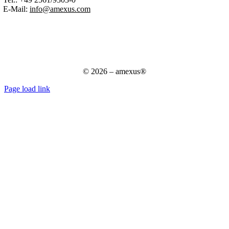
E-Mail:
info@amexus.com
Impressum
Datenschutzerklärung
Datenschutz für Bewerber
AGB
© 2026 – amexus®
Page load link
Nach
oben