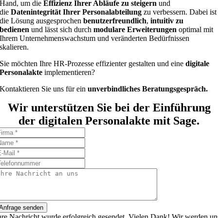
Hand, um die
Effizienz Ihrer Abläufe zu steigern
und
die
Datenintegrität Ihrer Personalabteilung
zu verbessern. Dabei ist
die Lösung ausgesprochen
benutzerfreundlich
,
intuitiv zu
bedienen
und lässt sich durch
modulare Erweiterungen
optimal mit
Ihrem Unternehmenswachstum und veränderten Bedürfnissen
skalieren.
Sie möchten Ihre HR-Prozesse effizienter gestalten und eine
digitale
Personalakte
implementieren?
Kontaktieren Sie uns für ein
unverbindliches Beratungsgespräch.
Wir unterstützen Sie bei der Einführung
der digitalen Personalakte mit Sage.
Anfrage senden
hre Nachricht wurde erfolgreich gesendet. Vielen Dank! Wir werden un