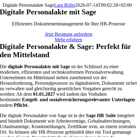
Zum
Digitale Personalakte Sage
Lara Röfer
2026-07-14T09:02:28+02:00
Inhalt
Digitale Personalakte mit Sage
springen
Effizientes Dokumentenmanagement für Ihre HR-Prozesse
Jetzt Beratung anfordern
Mehr erfahren
Digitale Personalakte & Sage: Perfekt für
den Mittelstand
Die
digitale Personalakte mit Sage
ist der Schlüssel zu einer
modernen, effizienten und rechtskonformen Personalverwaltung.
Unternehmen im Mittelstand stehen zunehmend vor der
Herausforderung, Personalprozesse zu digitalisieren, Dokumente siche
zu verwalten und gleichzeitig gesetzlichen Vorgaben gerecht zu
werden: Ab dem
01.01.2027
wird zudem das Vorhalten
bestimmter
Entgelt- und sozialversicherungsrelevanter Unterlagen
zudem
Pflicht.
Die digitale Personalakte von Sage ist in der
Sage HR Suite
integriert
und bündelt Dokumente wie Arbeitsverträge, Gehaltsabrechnungen,
Urlaubsanträge, Krankmeldungen, Zertifikate uvm. an einem zentralen
Ort. So können alle HR-Prozesse gebündelt über ein Tool gemanagt