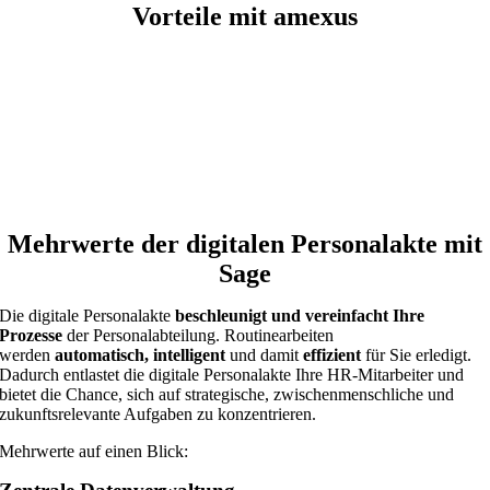
Vorteile mit amexus
Langjährige Erfahrung in der HR-Digitalisierung
Sage Platin Partner
Spezialisierung auf KMU
Strategische Beratung & technische Umsetzung
Mehrwerte der digitalen Personalakte mit
Sage
Die digitale Personalakte
beschleunigt und vereinfacht Ihre
Prozesse
der Personalabteilung. Routinearbeiten
werden
automatisch, intelligent
und damit
effizient
für Sie erledigt.
Dadurch entlastet die digitale Personalakte Ihre HR-Mitarbeiter und
bietet die Chance, sich auf strategische, zwischenmenschliche und
zukunftsrelevante Aufgaben zu konzentrieren.
Mehrwerte auf einen Blick: