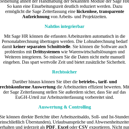
Bedienung ähnelt der Handhabung der bekannten Module der Sage HR
So kann eine Einarbeitungszeit deutlich reduziert werden. Dazu
ermöglicht die Sage Zeiterfassung eine
lückenlose, transparente
Aufzeichnung
von Arbeits- und Projektzeiten.
Nahtlos integrierbar
Mit Sage HR können die erfassten Arbeitszeiten automatisch in die
Personalabrechnung übertragen werden. Die Lohnabrechnung bedarf
damit
keiner separaten Schnittstelle
. Sie können die Software auch
problemlos mit
Drittsystemen
wie Warenwirtschaftslösungen und
Weiteren integrieren. So müssen Sie die Daten nicht mehr manuell
eingeben. Das spart wertvolle Zeit und bietet zusätzliche Sicherheit.
Rechtssicher
Darüber hinaus können Sie über die
betriebs-, tarif- und
rechtskonforme Auswertung
die Arbeitszeiten effizient bewerten. Mi
der Sage Zeiterfassung stellen Sie außerdem sicher, dass Sie auf das
EuGH-Urteil zur Arbeitszeiterfassung vorbereitet sind.
Auswertung & Controlling
Sie können direkte Berichte über Arbeitszeitsaldo, Soll- und Ist-Stunde
(einschließlich Überstunden), Urlaubsansprüche und Abwesenheitszeite
erhalten und jederzeit als
PDF
,
Excel
oder
CSV
exportieren. Nicht nu