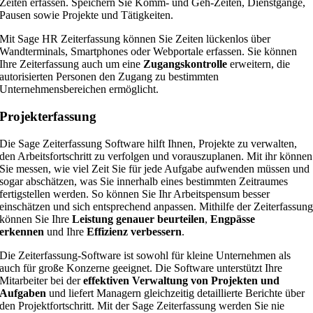
Zeiten erfassen. Speichern Sie Komm- und Geh-Zeiten, Dienstgänge,
Pausen sowie Projekte und Tätigkeiten.
Mit Sage HR Zeiterfassung können Sie Zeiten lückenlos über
Wandterminals, Smartphones oder Webportale erfassen. Sie können
Ihre Zeiterfassung auch um eine
Zugangskontrolle
erweitern, die
autorisierten Personen den Zugang zu bestimmten
Unternehmensbereichen ermöglicht.
Projekterfassung
Die Sage Zeiterfassung Software hilft Ihnen, Projekte zu verwalten,
den Arbeitsfortschritt zu verfolgen und vorauszuplanen. Mit ihr können
Sie messen, wie viel Zeit Sie für jede Aufgabe aufwenden müssen und
sogar abschätzen, was Sie innerhalb eines bestimmten Zeitraumes
fertigstellen werden. So können Sie Ihr Arbeitspensum besser
einschätzen und sich entsprechend anpassen. Mithilfe der Zeiterfassun
können Sie Ihre
Leistung genauer beurteilen
,
Engpässe
erkennen
und Ihre
Effizienz verbessern
.
Die Zeiterfassung-Software ist sowohl für kleine Unternehmen als
auch für große Konzerne geeignet. Die Software unterstützt Ihre
Mitarbeiter bei der
effektiven Verwaltung von Projekten und
Aufgaben
und liefert Managern gleichzeitig detaillierte Berichte über
den Projektfortschritt. Mit der Sage Zeiterfassung werden Sie nie