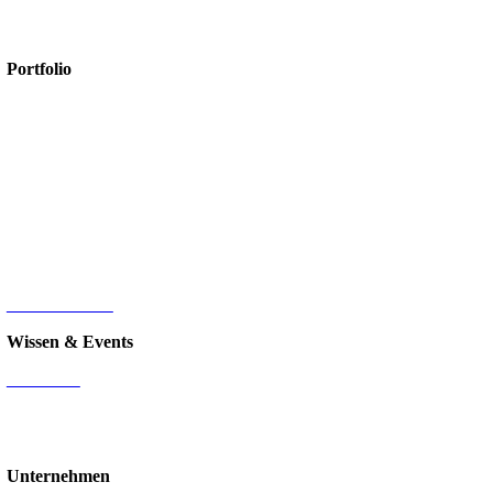
+49 2561/9303-0
info@amexus.com
Portfolio
Microsoft 365
Microsoft SharePoint
Microsoft Power Platform
Microsoft Power BI
Microsoft SQL
Sage 100
HR-Digitalisierung
E-Commerce
d.velop Dokumentenmanagement
Nintex
IT-Infrastruktur
Wissen & Events
Mediathek
Blog
Events & Webinare
Schulungen & Workshops
Unternehmen