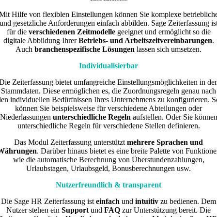
Mit Hilfe von flexiblen Einstellungen können Sie komplexe betrieblich
und gesetzliche Anforderungen einfach abbilden. Sage Zeiterfassung is
für die
verschiedenen Zeitmodelle
geeignet und ermöglicht so die
digitale Abbildung Ihrer
Betriebs- und Arbeitszeitvereinbarungen
.
Auch
branchenspezifische Lösungen
lassen sich umsetzen.
Individualisierbar
Die Zeiterfassung bietet umfangreiche Einstellungsmöglichkeiten in de
Stammdaten. Diese ermöglichen es, die Zuordnungsregeln genau nach
den individuellen Bedürfnissen Ihres Unternehmens zu konfigurieren. S
können Sie beispielsweise für verschiedene Abteilungen oder
Niederlassungen
unterschiedliche Regeln
aufstellen. Oder Sie könne
unterschiedliche Regeln für verschiedene Stellen definieren.
Das Modul Zeiterfassung unterstützt
mehrere Sprachen und
Währungen
. Darüber hinaus bietet es eine breite Palette von Funktion
wie die automatische Berechnung von Überstundenzahlungen,
Urlaubstagen, Urlaubsgeld, Bonusberechnungen usw.
Nutzerfreundlich & transparent
Die Sage HR Zeiterfassung ist
einfach
und
intuitiv
zu bedienen. Dem
Nutzer stehen ein
Support
und
FAQ
zur Unterstützung bereit. Die