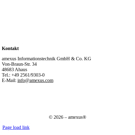
Über uns
Standorte
Partner
Karriere
Stellenangebote
Kontakt
Support
Kontakt
amexus Informationstechnik GmbH & Co. KG
Von-Braun-Str. 34
48683 Ahaus
Tel.:
+49 2561/9303-0
E-Mail:
info@amexus.com
Impressum
Datenschutzerklärung
Datenschutz für Bewerber
AGB
© 2026 – amexus®
Page load link
Nach