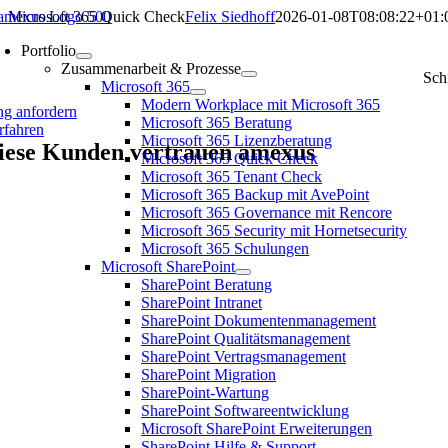
Zum
Microsoft 365 Quick Check
Felix Siedhoff
2026-01-08T08:08:22+01:
Inhalt
icrosoft 365 Quick Check
Portfolio
springen
Zusammenarbeit & Prozesse
Sch
Microsoft 365
Modern Workplace mit Microsoft 365
ng anfordern
Microsoft 365 Beratung
rfahren
Microsoft 365 Lizenzberatung
iese Kunden vertrauen amexus
Microsoft 365 Quick Check
Microsoft 365 Tenant Check
Microsoft 365 Backup mit AvePoint
Microsoft 365 Governance mit Rencore
Microsoft 365 Security mit Hornetsecurity
Microsoft 365 Schulungen
Microsoft SharePoint
SharePoint Beratung
SharePoint Intranet
SharePoint Dokumentenmanagement
SharePoint Qualitätsmanagement
SharePoint Vertragsmanagement
SharePoint Migration
SharePoint-Wartung
SharePoint Softwareentwicklung
Microsoft SharePoint Erweiterungen
SharePoint Hilfe & Support