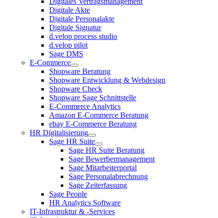
Digitales Vertragsmanagement
Digitale Akte
Digitale Personalakte
Digitale Signatur
d.velop process studio
d.velop pilot
Sage DMS
E-Commerce
Shopware Beratung
Shopware Entwicklung & Webdesign
Shopware Check
Shopware Sage Schnittstelle
E-Commerce Analytics
Amazon E-Commerce Beratung
ebay E-Commerce Beratung
HR Digitalisierung
Sage HR Suite
Sage HR Suite Beratung
Sage Bewerbermanagement
Sage Mitarbeiterportal
Sage Personalabrechnung
Sage Zeiterfassung
Sage People
HR Analytics Software
IT-Infrastruktur & -Services