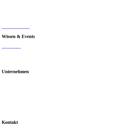
Sage 100
HR-Digitalisierung
E-Commerce
d.velop Dokumentenmanagement
Nintex
IT-Infrastruktur
Wissen & Events
Mediathek
Blog
Events & Webinare
Schulungen & Workshops
Unternehmen
Über uns
Standorte
Partner
Karriere
Stellenangebote
Kontakt
Support
Kontakt