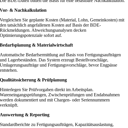
Die BDE-Daten bilden die Basis für eine belastbare Nachkalkulation.
Vor- & Nachkalkulation
Vergleichen Sie geplante Kosten (Material, Lohn, Gemeinkosten) mit
den tatsächlich angefallenen Kosten auf Basis der BDE-
Rückmeldungen. Abweichungsanalysen decken
Optimierungspotenziale sofort auf.
Bedarfsplanung & Materialwirtschaft
Automatische Bedarfsermittlung auf Basis von Fertigungsaufträgen
und Lagerbeständen. Das System erzeugt Bestellvorschläge,
Umlagerungsaufträge und Fertigungsvorschläge, bevor Engpässe
entstehen.
Qualitätssicherung & Prüfplanung
Hinterlegen Sie Prüfvorgaben direkt im Arbeitsplan.
Wareneingangsprüfungen, Zwischenprüfungen und Endabnahmen
werden dokumentiert und mit Chargen- oder Seriennummern
verknüpft.
Auswertung & Reporting
Standardberichte zu Fertigungsaufträgen, Kapazitätsauslastung,