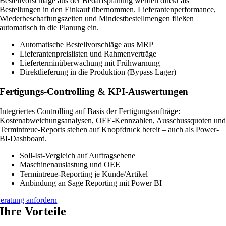
Bestellvorschläge aus der Bedarfsplanung werden direkt als
Bestellungen in den Einkauf übernommen. Lieferantenperformance,
Wiederbeschaffungszeiten und Mindestbestellmengen fließen
automatisch in die Planung ein.
Automatische Bestellvorschläge aus MRP
Lieferantenpreislisten und Rahmenverträge
Lieferterminüberwachung mit Frühwarnung
Direktlieferung in die Produktion (Bypass Lager)
Fertigungs-Controlling & KPI-Auswertungen
Integriertes Controlling auf Basis der Fertigungsaufträge:
Kostenabweichungsanalysen, OEE-Kennzahlen, Ausschussquoten un
Termintreue-Reports stehen auf Knopfdruck bereit – auch als Power-
BI-Dashboard.
Soll-Ist-Vergleich auf Auftragsebene
Maschinenauslastung und OEE
Termintreue-Reporting je Kunde/Artikel
Anbindung an Sage Reporting mit Power BI
eratung anfordern
Ihre Vorteile