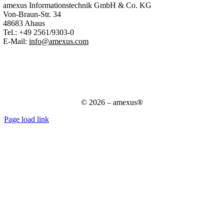
amexus Informationstechnik GmbH & Co. KG
Von-Braun-Str. 34
48683 Ahaus
Tel.:
+49 2561/9303-0
E-Mail:
info@amexus.com
Impressum
Datenschutzerklärung
Datenschutz für Bewerber
AGB
© 2026 – amexus®
Page load link
Nach
oben