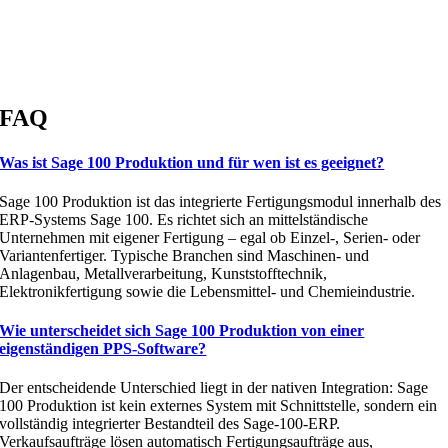
Jannik Lammers
+49 2561/9303-0
info@amexus.com
FAQ
Was ist Sage 100 Produktion und für wen ist es geeignet?
Sage 100 Produktion ist das integrierte Fertigungsmodul innerhalb des
ERP-Systems Sage 100. Es richtet sich an mittelständische
Unternehmen mit eigener Fertigung – egal ob Einzel-, Serien- oder
Variantenfertiger. Typische Branchen sind Maschinen- und
Anlagenbau, Metallverarbeitung, Kunststofftechnik,
Elektronikfertigung sowie die Lebensmittel- und Chemieindustrie.
Wie unterscheidet sich Sage 100 Produktion von einer
eigenständigen PPS-Software?
Der entscheidende Unterschied liegt in der nativen Integration: Sage
100 Produktion ist kein externes System mit Schnittstelle, sondern ein
vollständig integrierter Bestandteil des Sage-100-ERP.
Verkaufsaufträge lösen automatisch Fertigungsaufträge aus,