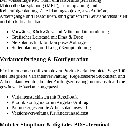
Der vollständige PPS-Kern umfasst Auftragserfassung,
Materialbedarfsplanung (MRP), Terminplanung und
Reihenfolgeplanung. Alle Planungsobjekte, also Aufträge,
Arbeitsgänge und Ressourcen, sind grafisch im Leitstand visualisiert
und direkt bearbeitbar.
Vorwärts-, Rückwärts- und Mittelpunktterminierung
Grafischer Leitstand mit Drag & Drop
Netzplantechnik für komplexe Aufträge
Serienplanung und Losgrößenoptimierung
Variantenfertigung & Konfiguration
Für Unternehmen mit komplexen Produktvarianten bietet Sage 100
eine integrierte Variantenverwaltung. Regelbasierte Stücklisten und
Arbeitspläne werden bei der Auftragserfassung automatisch auf die
gewünschte Variante angepasst.
Variantenstücklisten mit Regellogik
Produktkonfigurator im Angebot/Auftrag
Parametergesteuerte Arbeitsplanauswahl
Versionsverwaltung für Änderungsdienst
Mobiler Shopfloor & digitales BDE-Terminal