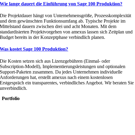
Wie lange dauert die Einführung von Sage 100 Produktion?
Die Projektdauer hängt von Unternehmensgröße, Prozesskomplexität
und dem gewünschten Funktionsumfang ab. Typische Projekte im
Mittelstand dauern zwischen drei und acht Monaten. Mit dem
standardisierten Projektvorgehen von amexus lassen sich Zeitplan und
Budget bereits in der Konzeptphase verbindlich planen.
Was kostet Sage 100 Produktion?
Die Kosten setzen sich aus Lizenzgebühren (Einmal- oder
Subscription-Modell), Implementierungsleistungen und optionalen
Support-Paketen zusammen. Da jedes Unternehmen individuelle
Anforderungen hat, erstellt amexus nach einem kostenlosen
Erstgespräch ein transparentes, verbindliches Angebot. Wir beraten Sie
unverbindlich.
Portfolio
Microsoft 365
Microsoft SharePoint
Microsoft Power Platform
Microsoft Power BI
Microsoft SQL