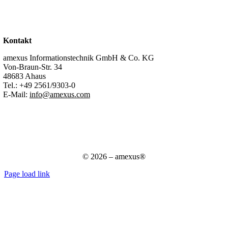
Stellenangebote
Kontakt
Support
Kontakt
amexus Informationstechnik GmbH & Co. KG
Von-Braun-Str. 34
48683 Ahaus
Tel.:
+49 2561/9303-0
E-Mail:
info@amexus.com
Impressum
Datenschutzerklärung
Datenschutz für Bewerber
AGB
© 2026 – amexus®
Page load link
Nach
oben