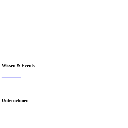
Microsoft 365
Microsoft SharePoint
Microsoft Power Platform
Microsoft Power BI
Microsoft SQL
Sage 100
HR-Digitalisierung
E-Commerce
d.velop Dokumentenmanagement
Nintex
IT-Infrastruktur
Wissen & Events
Mediathek
Blog
Events & Webinare
Schulungen & Workshops
Unternehmen
Über uns
Standorte
Partner
Karriere