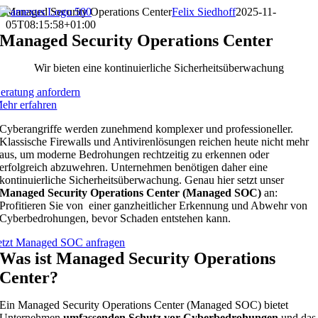
Zum
Managed Security Operations Center
Felix Siedhoff
2025-11-
Inhalt
05T08:15:58+01:00
springen
Managed Security Operations Center
Wir bieten eine kontinuierliche Sicherheitsüberwachung
eratung anfordern
ehr erfahren
Cyberangriffe werden zunehmend komplexer und professioneller.
Klassische Firewalls und Antivirenlösungen reichen heute nicht mehr
aus, um moderne Bedrohungen rechtzeitig zu erkennen oder
erfolgreich abzuwehren. Unternehmen benötigen daher eine
kontinuierliche Sicherheitsüberwachung. Genau hier setzt unser
Managed Security Operations Center (Managed SOC)
an:
Profitieren Sie von einer ganzheitlicher Erkennung und Abwehr von
Cyberbedrohungen, bevor Schaden entstehen kann.
etzt Managed SOC anfragen
Was ist Managed Security Operations
Center?
Ein Managed Security Operations Center (Managed SOC) bietet
Unternehmen
umfassenden Schutz vor Cyberbedrohungen
und das