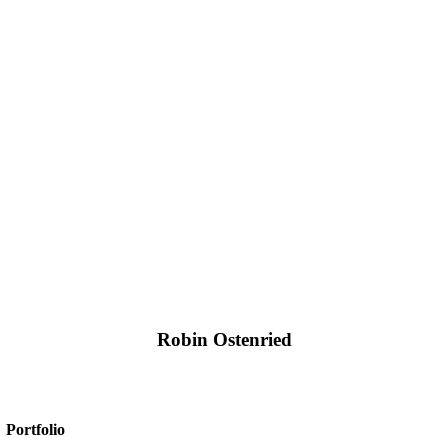
Robin Ostenried
+49 2561/9303-0
info@amexus.com
Portfolio