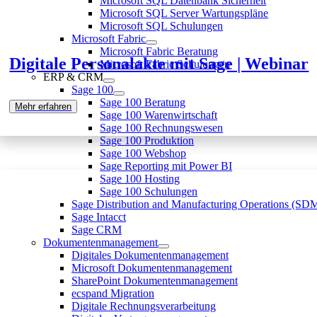
Microsoft SQL Datenbank Sicherheit
Microsoft SQL Server Wartungspläne
Microsoft SQL Schulungen
Microsoft Fabric
Microsoft Fabric Beratung
Digitale Personalakte mit Sage | Webinar
Microsoft Fabric Schulungen
ERP & CRM
Sage 100
Sage 100 Beratung
Mehr erfahren
Sage 100 Warenwirtschaft
Sage 100 Rechnungswesen
Sage 100 Produktion
Sage 100 Webshop
Sage Reporting mit Power BI
Sage 100 Hosting
Sage 100 Schulungen
Sage Distribution and Manufacturing Operations (S
Sage Intacct
Sage CRM
Dokumentenmanagement
Digitales Dokumentenmanagement
Microsoft Dokumentenmanagement
SharePoint Dokumentenmanagement
ecspand Migration
Digitale Rechnungsverarbeitung