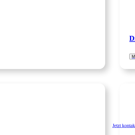
D
M
Jetzt kontak