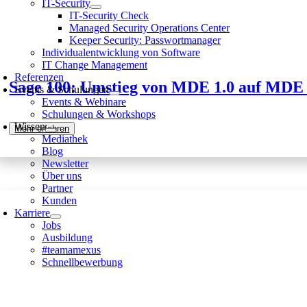
IT-Security
IT-Security Check
Managed Security Operations Center
Keeper Security: Passwortmanager
Individualentwicklung von Software
IT Change Management
Referenzen
Sage 100: Umstieg von MDE 1.0 auf MDE 
Events & Schulungen
Events & Webinare
Schulungen & Workshops
Wissen
Mehr erfahren
Mediathek
Blog
Newsletter
Über uns
Partner
Kunden
Karriere
Jobs
Ausbildung
#teamamexus
Schnellbewerbung