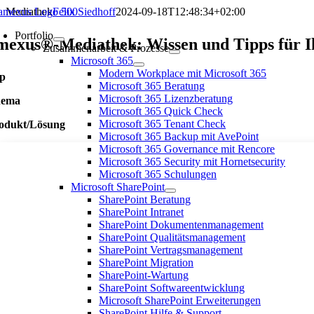
Zum
Mediathek
Felix Siedhoff
2024-09-18T12:48:34+02:00
Inhalt
Portfolio
springen
mexus®-Mediathek: Wissen und Tipps für Ih
Zusammenarbeit & Prozesse
Microsoft 365
Modern Workplace mit Microsoft 365
p
Microsoft 365 Beratung
Microsoft 365 Lizenzberatung
hema
Microsoft 365 Quick Check
Microsoft 365 Tenant Check
odukt/Lösung
Microsoft 365 Backup mit AvePoint
Microsoft 365 Governance mit Rencore
Microsoft 365 Security mit Hornetsecurity
Microsoft 365 Schulungen
Microsoft SharePoint
SharePoint Beratung
SharePoint Intranet
SharePoint Dokumentenmanagement
SharePoint Qualitätsmanagement
SharePoint Vertragsmanagement
SharePoint Migration
SharePoint-Wartung
SharePoint Softwareentwicklung
Microsoft SharePoint Erweiterungen
SharePoint Hilfe & Support