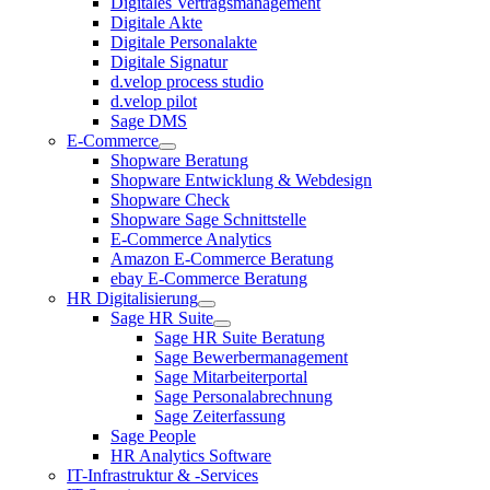
Digitales Vertragsmanagement
Digitale Akte
Digitale Personalakte
Digitale Signatur
d.velop process studio
d.velop pilot
Sage DMS
E-Commerce
Shopware Beratung
Shopware Entwicklung & Webdesign
Shopware Check
Shopware Sage Schnittstelle
E-Commerce Analytics
Amazon E-Commerce Beratung
ebay E-Commerce Beratung
HR Digitalisierung
Sage HR Suite
Sage HR Suite Beratung
Sage Bewerbermanagement
Sage Mitarbeiterportal
Sage Personalabrechnung
Sage Zeiterfassung
Sage People
HR Analytics Software
IT-Infrastruktur & -Services