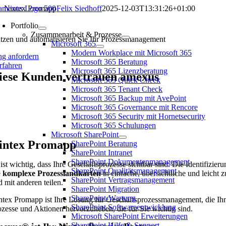
Zum
Nintex Promapp
Felix Siedhoff
2025-12-03T13:31:26+01:00
Inhalt
intex Promapp
Portfolio
springen
Zusammenarbeit & Prozesse
tzen und automatisieren Sie Ihr Prozessmanagement
Microsoft 365
Modern Workplace mit Microsoft 365
ng anfordern
Microsoft 365 Beratung
rfahren
Microsoft 365 Lizenzberatung
iese Kunden vertrauen amexus
Microsoft 365 Quick Check
Microsoft 365 Tenant Check
Microsoft 365 Backup mit AvePoint
Microsoft 365 Governance mit Rencore
Microsoft 365 Security mit Hornetsecurity
Microsoft 365 Schulungen
Microsoft SharePoint
intex Promapp
SharePoint Beratung
SharePoint Intranet
SharePoint Dokumentenmanagement
 ist wichtig, dass Ihre Geschäftsprozesse sichtbar sind. Die Identifi
SharePoint Qualitätsmanagement
e
komplexe Prozesslandkarten
in einfache, übersichtliche und leicht
SharePoint Vertragsmanagement
d mit anderen teilen.
SharePoint Migration
SharePoint-Wartung
ntex Promapp ist Ihre Lösung für Geschäftsprozessmanagement, die Ihne
SharePoint Softwareentwicklung
ozesse und Aktionen hervorzuheben, die für Sie wichtig sind.
Microsoft SharePoint Erweiterungen
SharePoint Hilfe & Support