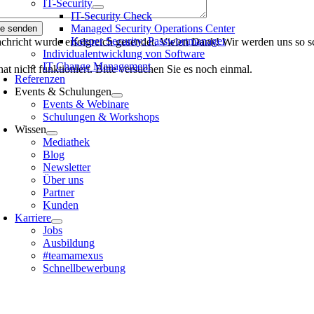
IT-Security
IT-Security Check
Managed Security Operations Center
ge senden
Keeper Security: Passwortmanager
chricht wurde erfolgreich gesendet. Vielen Dank! Wir werden uns so s
Individualentwicklung von Software
IT Change Management
at nicht funktioniert. Bitte versuchen Sie es noch einmal.
Referenzen
Events & Schulungen
Events & Webinare
Schulungen & Workshops
Wissen
Mediathek
Blog
Newsletter
Über uns
Partner
Kunden
Karriere
Jobs
Ausbildung
#teamamexus
Schnellbewerbung