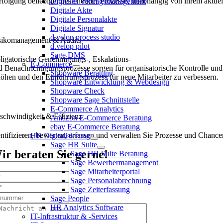
rfolgung beliebiger bestehender Prozesse, unabhängig von ihrem aktuel
Digitales Vertragsmanagement
Digitale Akte
Digitale Personalakte
Digitale Signatur
d.velop process studio
sikomanagement & Audits
d.velop pilot
Sage DMS
ligatorische Genehmigungs-, Eskalations-
E-Commerce
d Benachrichtigungsprozesse sorgen für organisatorische Kontrolle und
Shopware Beratung
höhen und den Einführungsprozess für neue Mitarbeiter zu verbessern.
Shopware Entwicklung & Webdesign
Shopware Check
Shopware Sage Schnittstelle
E-Commerce Analytics
schwindigkeit & Effizienz
Amazon E-Commerce Beratung
ebay E-Commerce Beratung
entifizieren, bewerten, erfassen und verwalten Sie Prozesse und Chanc
HR Digitalisierung
Sage HR Suite
ir beraten Sie gerne!
Sage HR Suite Beratung
Sage Bewerbermanagement
Sage Mitarbeiterportal
Sage Personalabrechnung
Sage Zeiterfassung
Sage People
HR Analytics Software
IT-Infrastruktur & -Services