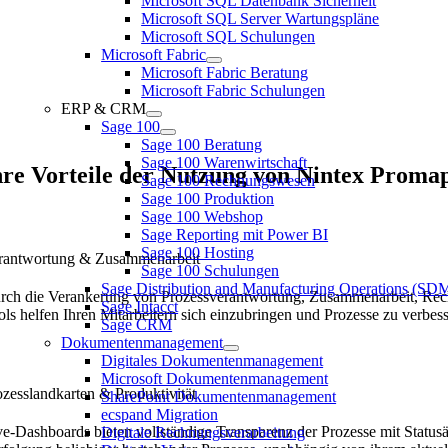
Microsoft SQL Datenbank Sicherheit
Microsoft SQL Server Wartungspläne
Microsoft SQL Schulungen
Microsoft Fabric
Microsoft Fabric Beratung
Microsoft Fabric Schulungen
ERP & CRM
Sage 100
Sage 100 Beratung
Sage 100 Warenwirtschaft
hre Vorteile der Nutzung von Nintex Proma
Sage 100 Rechnungswesen
Sage 100 Produktion
Sage 100 Webshop
Sage Reporting mit Power BI
Sage 100 Hosting
rantwortung & Zusammenarbeit
Sage 100 Schulungen
Sage Distribution and Manufacturing Operations (S
rch die Verankerung von Prozessverantwortung, Zusammenarbeit, Rechen
Sage Intacct
ols helfen Ihren Mitarbeitern sich einzubringen und Prozesse zu verbe
Sage CRM
Dokumentenmanagement
Digitales Dokumentenmanagement
Microsoft Dokumentenmanagement
ozesslandkarten & Produktivität
SharePoint Dokumentenmanagement
ecspand Migration
ve-Dashboards bieten vollständige Transparenz der Prozesse mit Statu
Digitale Rechnungsverarbeitung