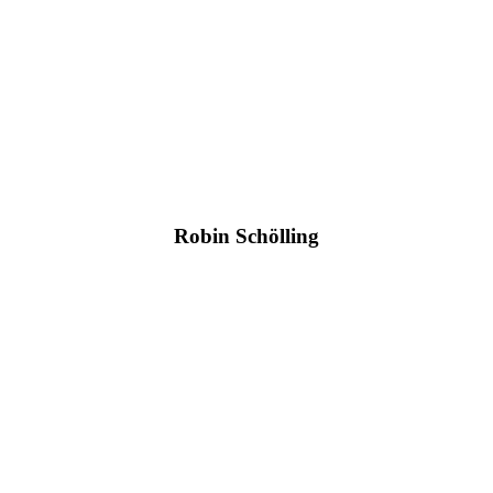
Robin Schölling
+49 2561/9303-0
info@amexus.com