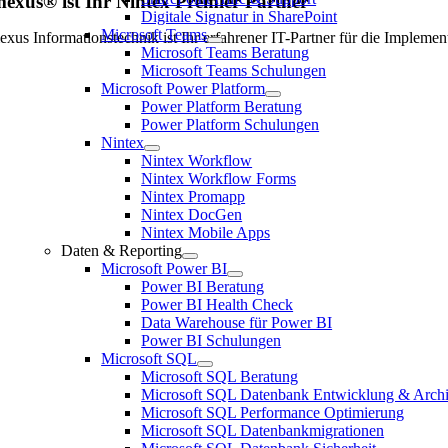
exus® ist Ihr Nintex Premier Partner
Digitale Signatur in SharePoint
Microsoft Teams
exus Informationstechnik ist Ihr erfahrener IT-Partner für die Impleme
Microsoft Teams Beratung
Microsoft Teams Schulungen
Microsoft Power Platform
Power Platform Beratung
Power Platform Schulungen
Nintex
Nintex Workflow
Nintex Workflow Forms
Nintex Promapp
Nintex DocGen
Nintex Mobile Apps
Daten & Reporting
Microsoft Power BI
Power BI Beratung
Power BI Health Check
Data Warehouse für Power BI
Power BI Schulungen
Microsoft SQL
Microsoft SQL Beratung
Microsoft SQL Datenbank Entwicklung & Archi
Microsoft SQL Performance Optimierung
Microsoft SQL Datenbankmigrationen