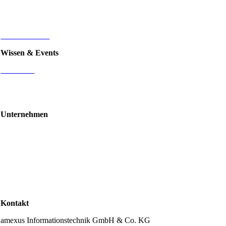
E-Commerce
d.velop Dokumentenmanagement
Nintex
IT-Infrastruktur
Wissen & Events
Mediathek
Blog
Events & Webinare
Schulungen & Workshops
Unternehmen
Über uns
Standorte
Partner
Karriere
Stellenangebote
Kontakt
Support
Kontakt
amexus Informationstechnik GmbH & Co. KG