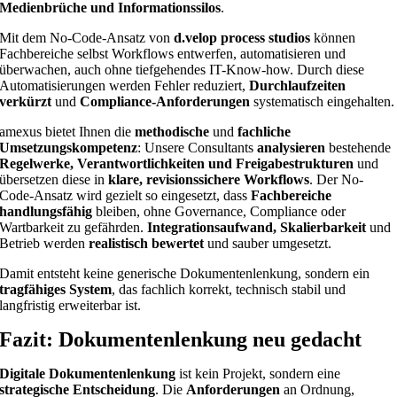
Medienbrüche und Informationssilos
.
Mit dem No-Code-Ansatz von
d.velop process studios
können
Fachbereiche selbst Workflows entwerfen, automatisieren und
überwachen, auch ohne tiefgehendes IT-Know-how. Durch diese
Automatisierungen werden Fehler reduziert,
Durchlaufzeiten
verkürzt
und
Compliance-Anforderungen
systematisch eingehalten.
amexus bietet Ihnen die
methodische
und
fachliche
Umsetzungskompetenz
: Unsere Consultants
analysieren
bestehende
Regelwerke, Verantwortlichkeiten und Freigabestrukturen
und
übersetzen diese in
klare, revisionssichere Workflows
. Der No-
Code-Ansatz wird gezielt so eingesetzt, dass
Fachbereiche
handlungsfähig
bleiben, ohne Governance, Compliance oder
Wartbarkeit zu gefährden.
Integrationsaufwand, Skalierbarkeit
und
Betrieb werden
realistisch bewertet
und sauber umgesetzt.
Damit entsteht keine generische Dokumentenlenkung, sondern ein
tragfähiges System
, das fachlich korrekt, technisch stabil und
langfristig erweiterbar ist.
Fazit: Dokumentenlenkung neu gedacht
Digitale Dokumentenlenkung
ist kein Projekt, sondern eine
strategische Entscheidung
. Die
Anforderungen
an Ordnung,