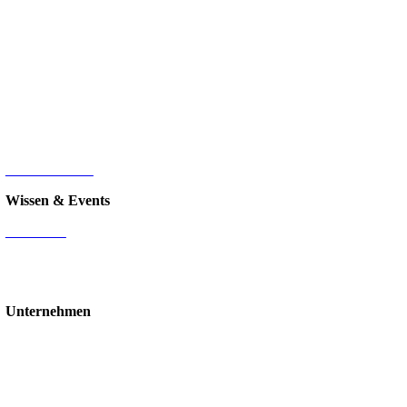
Microsoft 365
Microsoft SharePoint
Microsoft Power Platform
Microsoft Power BI
Microsoft SQL
Sage 100
HR-Digitalisierung
E-Commerce
d.velop Dokumentenmanagement
Nintex
IT-Infrastruktur
Wissen & Events
Mediathek
Blog
Events & Webinare
Schulungen & Workshops
Unternehmen
Über uns
Standorte
Partner
Karriere