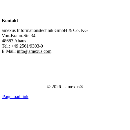
Stellenangebote
Kontakt
Support
Kontakt
amexus Informationstechnik GmbH & Co. KG
Von-Braun-Str. 34
48683 Ahaus
Tel.:
+49 2561/9303-0
E-Mail:
info@amexus.com
Impressum
Datenschutzerklärung
Datenschutz für Bewerber
AGB
© 2026 – amexus®
Page load link
Nach
oben