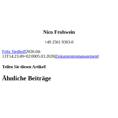
Nico Frohwein
+49 2561 9303-0
info@amexus.com
Felix Siedhoff
2026-04-
13T14:23:49+02:00
05.03.2026
|
Dokumentenmanagement
|
Teilen Sie diesen Artikel!
Facebook
X
Reddit
LinkedIn
WhatsApp
Xing
E-
Ähnliche Beiträge
Mail