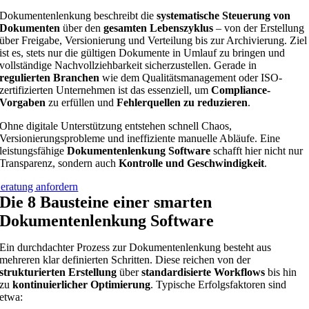
Dokumentenlenkung beschreibt die
systematische Steuerung von
Dokumenten
über den
gesamten Lebenszyklus
– von der Erstellung
über Freigabe, Versionierung und Verteilung bis zur Archivierung. Ziel
ist es, stets nur die gültigen Dokumente in Umlauf zu bringen und
vollständige Nachvollziehbarkeit sicherzustellen. Gerade in
regulierten Branchen
wie dem Qualitätsmanagement oder ISO-
zertifizierten Unternehmen ist das essenziell, um
Compliance-
Vorgaben
zu erfüllen und
Fehlerquellen zu reduzieren
.
Ohne digitale Unterstützung entstehen schnell Chaos,
Versionierungsprobleme und ineffiziente manuelle Abläufe. Eine
leistungsfähige
Dokumentenlenkung Software
schafft hier nicht nur
Transparenz, sondern auch
Kontrolle und Geschwindigkeit
.
eratung anfordern
Die 8 Bausteine einer smarten
Dokumentenlenkung Software
Ein durchdachter Prozess zur Dokumentenlenkung besteht aus
mehreren klar definierten Schritten. Diese reichen von der
strukturierten Erstellung
über
standardisierte Workflows
bis hin
zu
kontinuierlicher Optimierung
. Typische Erfolgsfaktoren sind
etwa: