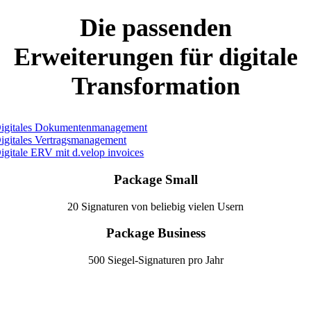
Die passenden
Erweiterungen für digitale
Transformation
igitales Dokumentenmanagement
igitales Vertragsmanagement
igitale ERV mit d.velop invoices
Package Small
20 Signaturen von beliebig vielen Usern
Package Business
500 Siegel-Signaturen pro Jahr