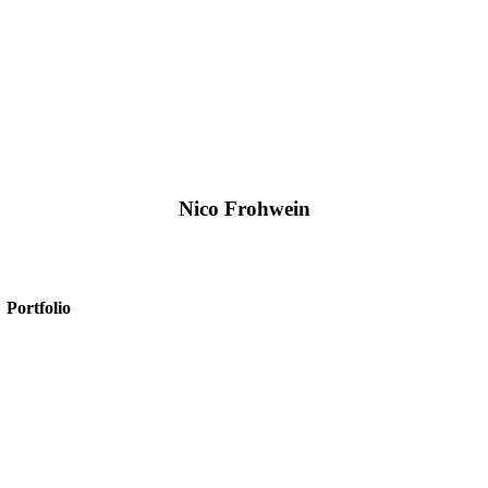
Nico Frohwein
+49 2561/9303-0
info@amexus.com
Portfolio
Microsoft 365
Microsoft SharePoint
Microsoft Power Platform
Microsoft Power BI
Microsoft SQL
Sage 100
HR-Digitalisierung
E-Commerce