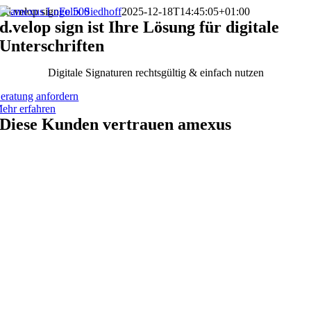
Zum
d.velop sign
Felix Siedhoff
2025-12-18T14:45:05+01:00
Inhalt
d.velop sign ist Ihre Lösung für digitale
springen
Unterschriften
Digitale Signaturen rechtsgültig & einfach nutzen
eratung anfordern
ehr erfahren
Diese Kunden vertrauen amexus