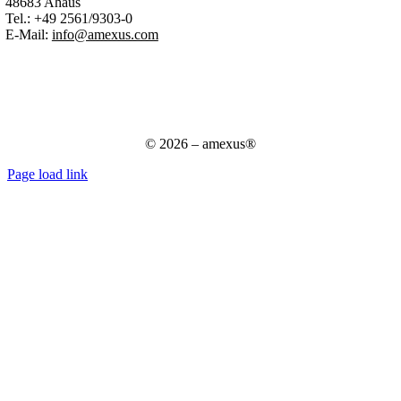
48683 Ahaus
Tel.:
+49 2561/9303-0
E-Mail:
info@amexus.com
Impressum
Datenschutzerklärung
Datenschutz für Bewerber
AGB
© 2026 – amexus®
Page load link
Nach
oben