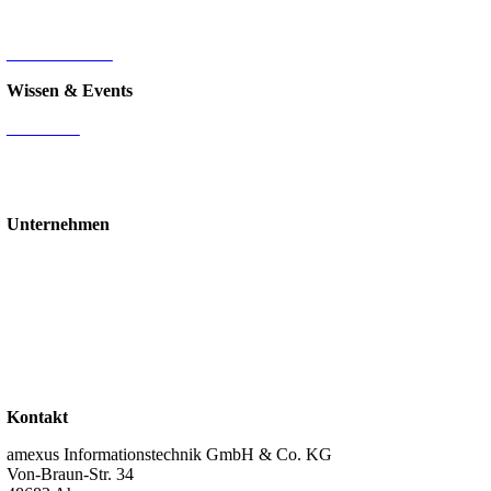
d.velop Dokumentenmanagement
Nintex
IT-Infrastruktur
Wissen & Events
Mediathek
Blog
Events & Webinare
Schulungen & Workshops
Unternehmen
Über uns
Standorte
Partner
Karriere
Stellenangebote
Kontakt
Support
Kontakt
amexus Informationstechnik GmbH & Co. KG
Von-Braun-Str. 34