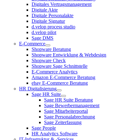
Digitales Vertragsmanagement
Digitale Akte
Digitale Personalakte
Digitale Signatur
d.velop process studio
d.velop pilot
Sage DMS
E-Commerce
Shopware Beratung
Shopware Entwicklung & Webdesign
Shopware Check
Shopware Sage Schnittstelle
E-Commerce Analytics
Amazon E-Commerce Beratung
ebay E-Commerce Beratung
HR Digitalisierung
Sage HR Suite
Sage HR Suite Beratung
Sage Bewerbermanagement
Sage Mitarbeiterportal
Sage Personalabrechnung
Sage Zeiterfassung
Sage People
HR Analytics Software
IT-Infrastruktur & -Services