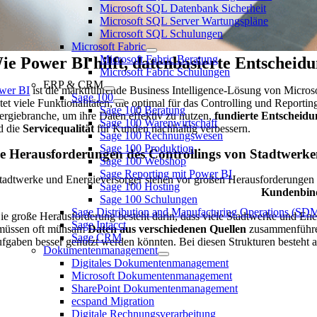
Microsoft SQL Datenbank Sicherheit
Microsoft SQL Server Wartungspläne
Microsoft SQL Schulungen
Microsoft Fabric
Microsoft Fabric Beratung
ie Power BI hilft, datenbasierte Entscheidu
Microsoft Fabric Schulungen
ERP & CRM
wer BI
ist die marktführende Business Intelligence-Lösung von Microso
Sage 100
etet viele Funktionalitäten, die optimal für das Controlling und Repo
Sage 100 Beratung
ergiebranche, um ihre Daten effektiv zu nutzen,
fundierte Entscheid
Sage 100 Warenwirtschaft
d die
Servicequalität
für Kunden nachhaltig verbessern.
Sage 100 Rechnungswesen
Sage 100 Produktion
e Herausforderungen des Controllings von Stadtwerk
Sage 100 Webshop
Sage Reporting mit Power BI
tadtwerke und Energieversorger stehen vor großen Herausforderungen i
Sage 100 Hosting
Kundenbin
Sage 100 Schulungen
Sage Distribution and Manufacturing Operations (S
ie große Herausforderung besteht darin, dass viele Stadtwerke und En
Sage Intacct
müssen oft mühsam
Daten aus verschiedenen Quellen
zusammenführ
Sage CRM
fgaben besser genutzt werden könnten. Bei diesen Strukturen besteht au
Dokumentenmanagement
Digitales Dokumentenmanagement
Microsoft Dokumentenmanagement
SharePoint Dokumentenmanagement
ecspand Migration
Digitale Rechnungsverarbeitung