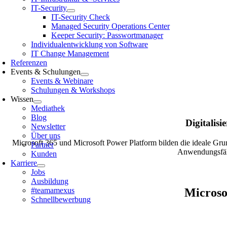
IT-Security
IT-Security Check
Managed Security Operations Center
Keeper Security: Passwortmanager
Individualentwicklung von Software
IT Change Management
Referenzen
Events & Schulungen
Events & Webinare
Schulungen & Workshops
Wissen
Mediathek
Blog
Digitalis
Newsletter
Über uns
Microsoft 365 und Microsoft Power Platform bilden die ideale Gru
Partner
Anwendungsfäll
Kunden
Karriere
Jobs
Ausbildung
#teamamexus
Microsof
Schnellbewerbung