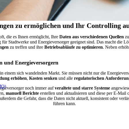
ngen zu ermöglichen und Ihr Controlling au
ft, die es Ihnen ermöglicht, Ihre
Daten aus verschiedenen Quellen
zu
rting für Stadtwerke und Energieversorger geeignet sind. Das macht di
ungen
zu treffen und ihre
Betriebsabläufe zu optimieren
. Neben erhöh
en und Energieversorgern
n einem sich wandelnden Markt. Sie müssen nicht nur die Energieverso
dung erhöhen
,
Kosten senken
und alle
regulatorischen Anforderu
DMO)
ergieversorger noch immer auf
veraltete und starre Systeme
angewiesen
en,
manuell Berichte
erstellen und aktualisieren und diese per E-Mail o
ßerdem die Gefahr, dass die Daten nicht aktuell, konsistent oder verlä
führen kann.