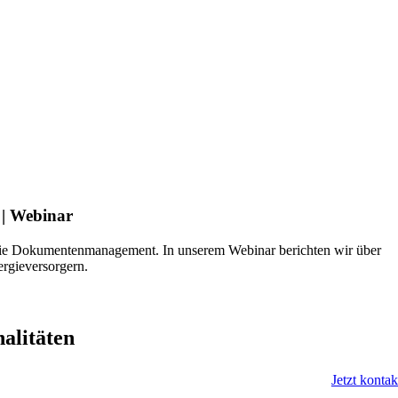
 | Webinar
sowie Dokumentenmanagement. In unserem Webinar berichten wir über
rgieversorgern.
nalitäten
Jetzt kontak