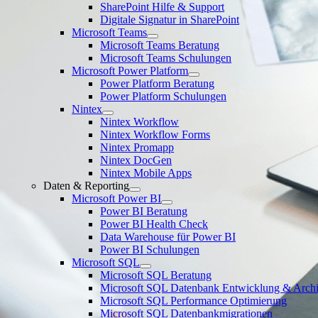
SharePoint Hilfe & Support
Digitale Signatur in SharePoint
Microsoft Teams
Microsoft Teams Beratung
Microsoft Teams Schulungen
Microsoft Power Platform
Power Platform Beratung
Power Platform Schulungen
Nintex
Nintex Workflow
Nintex Workflow Forms
Nintex Promapp
Nintex DocGen
Nintex Mobile Apps
Daten & Reporting
Microsoft Power BI
Power BI Beratung
Power BI Health Check
Data Warehouse für Power BI
Power BI Schulungen
Microsoft SQL
Microsoft SQL Beratung
Microsoft SQL Datenbank Entwicklung & Archi
Microsoft SQL Performance Optimierung
Microsoft SQL Datenbankmigrationen