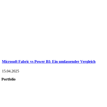
Microsoft Fabric vs Power BI: Ein umfassender Vergleich
15.04.2025
Portfolio
Microsoft 365
Microsoft SharePoint
Microsoft Power Platform
Microsoft Power BI
Microsoft SQL