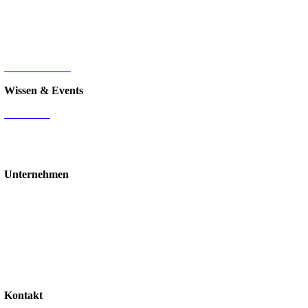
Sage 100
HR-Digitalisierung
E-Commerce
d.velop Dokumentenmanagement
Nintex
IT-Infrastruktur
Wissen & Events
Mediathek
Blog
Events & Webinare
Schulungen & Workshops
Unternehmen
Über uns
Standorte
Partner
Karriere
Stellenangebote
Kontakt
Support
Kontakt