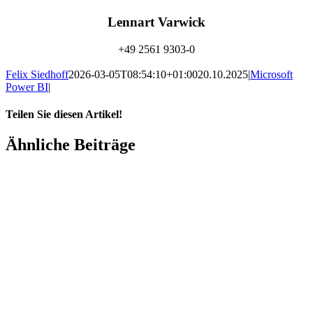
Lennart Varwick
+49 2561 9303-0
info@amexus.com
Felix Siedhoff
2026-03-05T08:54:10+01:00
20.10.2025
|
Microsoft
Power BI
|
Teilen Sie diesen Artikel!
Facebook
X
Reddit
LinkedIn
WhatsApp
Xing
E-
Ähnliche Beiträge
Mail