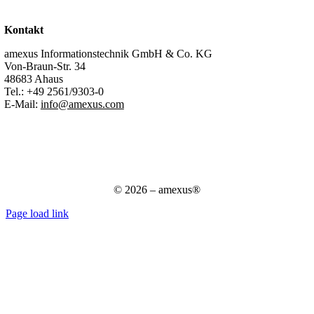
Support
Kontakt
amexus Informationstechnik GmbH & Co. KG
Von-Braun-Str. 34
48683 Ahaus
Tel.:
+49 2561/9303-0
E-Mail:
info@amexus.com
Impressum
Datenschutzerklärung
Datenschutz für Bewerber
AGB
© 2026 – amexus®
Page load link
Nach
oben