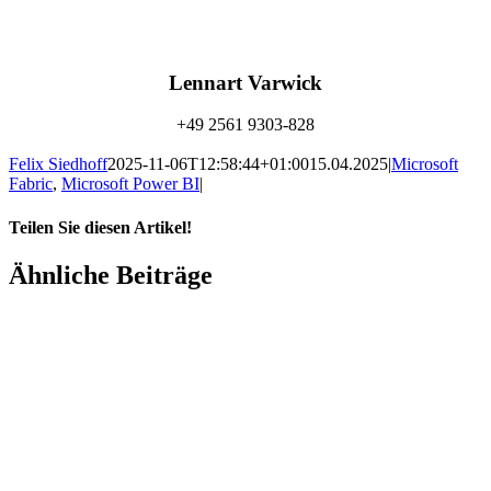
Lennart Varwick
+49 2561 9303-828
info@amexus.com
Felix Siedhoff
2025-11-06T12:58:44+01:00
15.04.2025
|
Microsoft
Fabric
,
Microsoft Power BI
|
Teilen Sie diesen Artikel!
Facebook
X
Reddit
LinkedIn
WhatsApp
Xing
E-
Ähnliche Beiträge
Mail