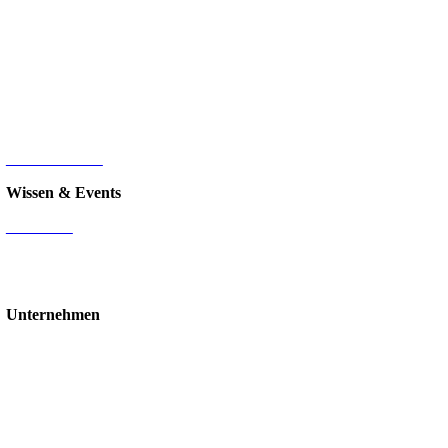
Microsoft Power Platform
Microsoft Power BI
Microsoft SQL
Sage 100
HR-Digitalisierung
E-Commerce
d.velop Dokumentenmanagement
Nintex
IT-Infrastruktur
Wissen & Events
Mediathek
Blog
Events & Webinare
Schulungen & Workshops
Unternehmen
Über uns
Standorte
Partner
Karriere
Stellenangebote
Kontakt