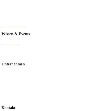
Sage 100
HR-Digitalisierung
E-Commerce
d.velop Dokumentenmanagement
Nintex
IT-Infrastruktur
Wissen & Events
Mediathek
Blog
Events & Webinare
Schulungen & Workshops
Unternehmen
Über uns
Standorte
Partner
Karriere
Stellenangebote
Kontakt
Support
Kontakt