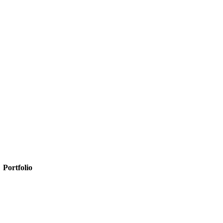
Portfolio
Microsoft 365
Microsoft SharePoint
Microsoft Power Platform
Microsoft Power BI
Microsoft SQL