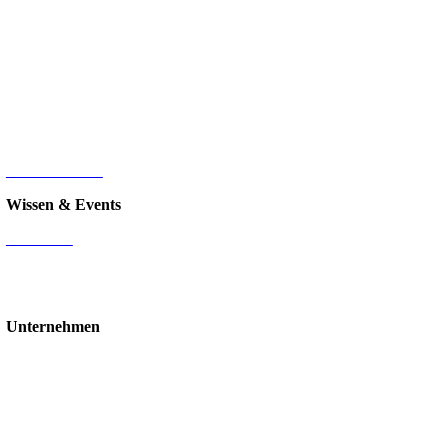
Microsoft SharePoint
Microsoft Power Platform
Microsoft Power BI
Microsoft SQL
Sage 100
HR-Digitalisierung
E-Commerce
d.velop Dokumentenmanagement
Nintex
IT-Infrastruktur
Wissen & Events
Mediathek
Blog
Events & Webinare
Schulungen & Workshops
Unternehmen
Über uns
Standorte
Partner
Karriere
Stellenangebote