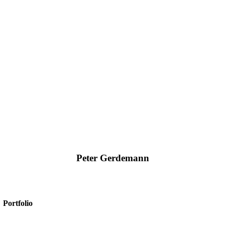
Peter Gerdemann
+49 2561/9303-0
info@amexus.com
Portfolio
Microsoft 365