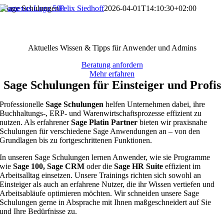
Zum
Sage Schulungen
Felix Siedhoff
2026-04-01T14:10:30+02:00
Inhalt
springen
Sage Schulungen von amexus®
Aktuelles Wissen & Tipps für Anwender und Admins
Beratung anfordern
Mehr erfahren
Sage Schulungen für Einsteiger und Profis
Professionelle
Sage Schulungen
helfen Unternehmen dabei, ihre
Buchhaltungs-, ERP- und Warenwirtschaftsprozesse effizient zu
nutzen. Als erfahrener
Sage Platin Partner
bieten wir praxisnahe
Schulungen für verschiedene Sage Anwendungen an – von den
Grundlagen bis zu fortgeschrittenen Funktionen.
In unseren Sage Schulungen lernen Anwender, wie sie Programme
wie
Sage 100, Sage CRM
oder die
Sage HR Suite
effizient im
Arbeitsalltag einsetzen. Unsere Trainings richten sich sowohl an
Einsteiger als auch an erfahrene Nutzer, die ihr Wissen vertiefen und
Arbeitsabläufe optimieren möchten. Wir schneiden unsere Sage
Schulungen gerne in Absprache mit Ihnen maßgeschneidert auf Sie
und Ihre Bedürfnisse zu.