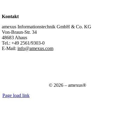
Kontakt
Support
Kontakt
amexus Informationstechnik GmbH & Co. KG
Von-Braun-Str. 34
48683 Ahaus
Tel.:
+49 2561/9303-0
E-Mail:
info@amexus.com
Impressum
Datenschutzerklärung
Datenschutz für Bewerber
AGB
© 2026 – amexus®
Page load link
Nach
oben