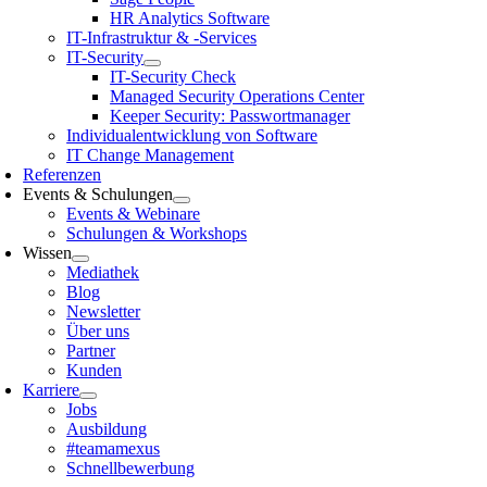
HR Analytics Software
IT-Infrastruktur & -Services
IT-Security
IT-Security Check
Managed Security Operations Center
Keeper Security: Passwortmanager
Individualentwicklung von Software
IT Change Management
Referenzen
Events & Schulungen
Events & Webinare
Schulungen & Workshops
Wissen
Mediathek
Blog
Newsletter
Über uns
Partner
Kunden
Karriere
Jobs
Ausbildung
#teamamexus
Schnellbewerbung