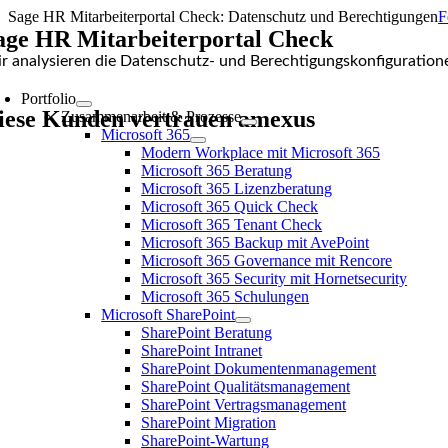
Zum
Sage HR Mitarbeiterportal Check: Datenschutz und Berechtigungen
F
Inhalt
age HR Mitarbeiterportal Check
springen
r analysieren die Datenschutz- und Berechtigungskonfiguratione
Portfolio
iese Kunden vertrauen amexus
Zusammenarbeit & Prozesse
Microsoft 365
Modern Workplace mit Microsoft 365
Microsoft 365 Beratung
Microsoft 365 Lizenzberatung
Microsoft 365 Quick Check
Microsoft 365 Tenant Check
Microsoft 365 Backup mit AvePoint
Microsoft 365 Governance mit Rencore
Microsoft 365 Security mit Hornetsecurity
Microsoft 365 Schulungen
Microsoft SharePoint
SharePoint Beratung
SharePoint Intranet
SharePoint Dokumentenmanagement
SharePoint Qualitätsmanagement
SharePoint Vertragsmanagement
SharePoint Migration
SharePoint-Wartung