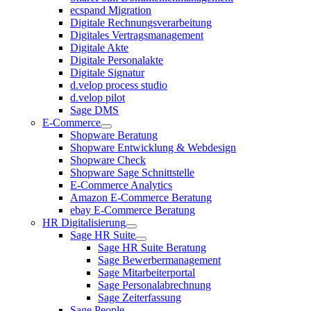
ecspand Migration
Digitale Rechnungsverarbeitung
Digitales Vertragsmanagement
Digitale Akte
Digitale Personalakte
Digitale Signatur
d.velop process studio
d.velop pilot
Sage DMS
E-Commerce
Shopware Beratung
Shopware Entwicklung & Webdesign
Shopware Check
Shopware Sage Schnittstelle
E-Commerce Analytics
Amazon E-Commerce Beratung
ebay E-Commerce Beratung
HR Digitalisierung
Sage HR Suite
Sage HR Suite Beratung
Sage Bewerbermanagement
Sage Mitarbeiterportal
Sage Personalabrechnung
Sage Zeiterfassung
Sage People