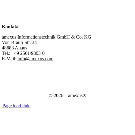
Karriere
Stellenangebote
Kontakt
Support
Kontakt
amexus Informationstechnik GmbH & Co. KG
Von-Braun-Str. 34
48683 Ahaus
Tel.:
+49 2561/9303-0
E-Mail:
info@amexus.com
Impressum
Datenschutzerklärung
Datenschutz für Bewerber
AGB
© 2026 – amexus®
Page load link
Nach
oben