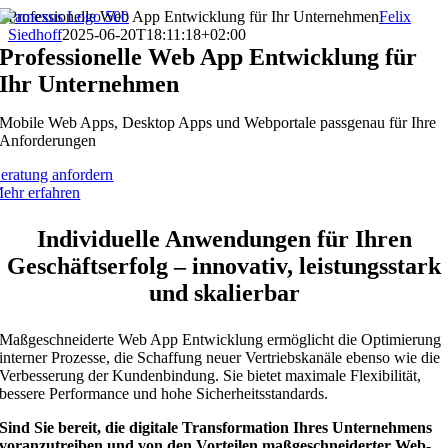
Zum
Professionelle Web App Entwicklung für Ihr Unternehmen
Felix
Inhalt
Siedhoff
2025-06-20T18:11:18+02:00
springen
Professionelle Web App Entwicklung für
Ihr Unternehmen
Mobile Web Apps, Desktop Apps und Webportale passgenau für Ihre
Anforderungen
eratung anfordern
ehr erfahren
Individuelle Anwendungen für Ihren
Geschäftserfolg – innovativ, leistungsstark
und skalierbar
Maßgeschneiderte Web App Entwicklung ermöglicht die Optimierung
interner Prozesse, die Schaffung neuer Vertriebskanäle ebenso wie die
Verbesserung der Kundenbindung. Sie bietet maximale Flexibilität,
bessere Performance und hohe Sicherheitsstandards.
Sind Sie bereit, die digitale Transformation Ihres Unternehmens
voranzutreiben und von den Vorteilen maßgeschneiderter Web-