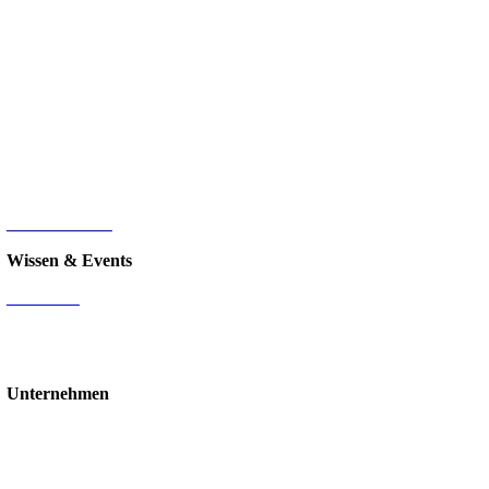
Microsoft 365
Microsoft SharePoint
Microsoft Power Platform
Microsoft Power BI
Microsoft SQL
Sage 100
HR-Digitalisierung
E-Commerce
d.velop Dokumentenmanagement
Nintex
IT-Infrastruktur
Wissen & Events
Mediathek
Blog
Events & Webinare
Schulungen & Workshops
Unternehmen
Über uns
Standorte
Partner