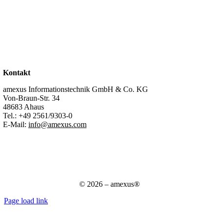
Über uns
Standorte
Partner
Karriere
Stellenangebote
Kontakt
Support
Kontakt
amexus Informationstechnik GmbH & Co. KG
Von-Braun-Str. 34
48683 Ahaus
Tel.:
+49 2561/9303-0
E-Mail:
info@amexus.com
Impressum
Datenschutzerklärung
Datenschutz für Bewerber
AGB
© 2026 – amexus®
Page load link
Nach
oben