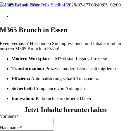
Zum
M365 Brunch Essen
Felix Siedhoff
2026-07-17T08:49:05+02:00
Inhalt
springen
Essen | 30.06.2026 | 9-13 Uhr
M365 Brunch in Essen
Event verpasst? Hier finden Sie Impressionen und Inhalte rund um
unseren M365 Brunch in Essen!
Modern Workplace
– M365 statt Legacy-Prozesse
Transformation:
Prozesse modernisieren statt migrieren
Effizienz:
Automatisierung schafft Transparenz
Sicherheit:
Compliance von Anfang an
Innovation:
KI braucht strukturierte Daten
Jetzt Inhalte herunterladen
Vorname
*
Nachname
*