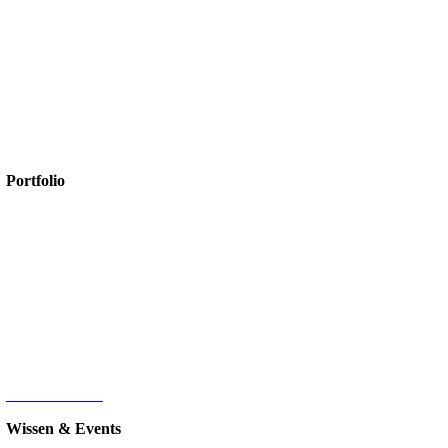
Lennart Varwick
+49 2561/9303-0
info@amexus.com
Portfolio
Microsoft 365
Microsoft SharePoint
Microsoft Power Platform
Microsoft Power BI
Microsoft SQL
Sage 100
HR-Digitalisierung
E-Commerce
d.velop Dokumentenmanagement
Nintex
IT-Infrastruktur
Wissen & Events