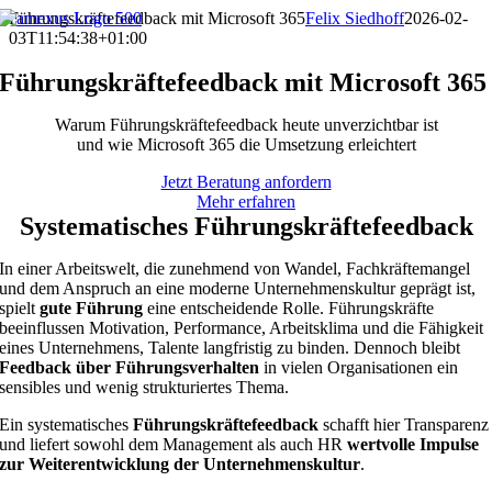
Zum
Führungskräftefeedback mit Microsoft 365
Felix Siedhoff
2026-02-
Inhalt
03T11:54:38+01:00
springen
Führungskräftefeedback mit Microsoft 365
Warum Führungskräftefeedback heute unverzichtbar ist
und wie Microsoft 365 die Umsetzung erleichtert
Jetzt Beratung anfordern
Mehr erfahren
Systematisches Führungskräftefeedback
In einer Arbeitswelt, die zunehmend von Wandel, Fachkräftemangel
und dem Anspruch an eine moderne Unternehmenskultur geprägt ist,
spielt
gute Führung
eine entscheidende Rolle. Führungskräfte
beeinflussen Motivation, Performance, Arbeitsklima und die Fähigkeit
eines Unternehmens, Talente langfristig zu binden. Dennoch bleibt
Feedback über Führungsverhalten
in vielen Organisationen ein
sensibles und wenig strukturiertes Thema.
Ein systematisches
Führungskräftefeedback
schafft hier Transparenz
und liefert sowohl dem Management als auch HR
wertvolle Impulse
zur Weiterentwicklung der Unternehmenskultur
.