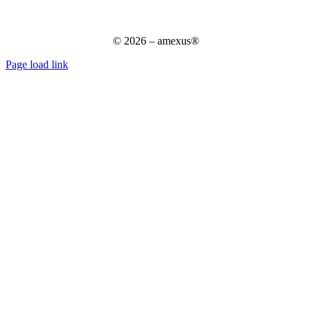
Datenschutz für Bewerber
AGB
© 2026 – amexus®
Page load link
Nach
oben