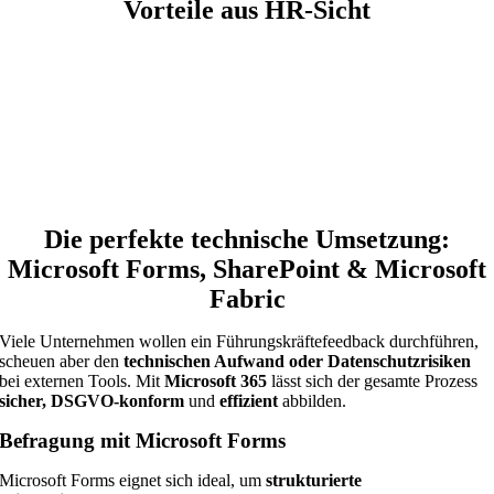
Vorteile aus HR-Sicht
Objektive Entscheidungsgrundlage
Benchmarking & Trendanalysen
Transparente und konsistente Prozesse
Beitrag zur Employer Brand
Die perfekte technische Umsetzung:
Microsoft Forms, SharePoint & Microsoft
Fabric
Viele Unternehmen wollen ein Führungskräftefeedback durchführen,
scheuen aber den
technischen Aufwand oder Datenschutzrisiken
bei externen Tools. Mit
Microsoft 365
lässt sich der gesamte Prozess
sicher, DSGVO-konform
und
effizient
abbilden.
Befragung mit Microsoft Forms
Microsoft Forms eignet sich ideal, um
strukturierte