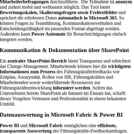
Mitarbeiterbefragungen
durchzuführen. Die Teilnahme ist
anonym
und zudem mobil und webbasiert möglich. Das Tool bietet
Bewertungsskalen, Skalierungsfragen sowie Freitextfelder
und
speichert die erhobenen Daten
automatisch in Microsoft 365
. So
können Fragen zu Teamführung, Kommunikationsverhalten und
Entscheidungsfähigkeit im passenden Format abgefragt werden.
Außerdem kann
Power Automate
für Benachrichtigungen einfach
integriert werden.
Kommunikation & Dokumentation über SharePoint
Ein
zentraler SharePoint-Bereich
bietet Transparenz und erleichtert
das Change-Management. Mitarbeitende können hier die
wichtigsten
Informationen zum Prozess
des Führungskräftefeedbacks wie
Zeitplan, Anonymität, Rollen von HR, Führungskräften und
Mitarbeitenden sowie weiterführende Ressourcen zur
Führungskräfteentwicklung
informiert werden
. Sofern das
Unternehmen bereits SharePoint als Intranet im Einsatz hat, schafft
dieses Vorgehen Vertrauen und Professionalität in einem bekannten
Umfeld.
Datenauswertung in Microsoft Fabric & Power BI
Power BI
und
Microsoft Fabric
ermöglichen eine
effiziente,
transparente Auswertung
der Führungskräfte-Feedbackumfragen.