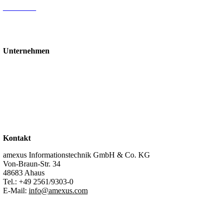
Mediathek
Blog
Events & Webinare
Schulungen & Workshops
Unternehmen
Über uns
Standorte
Partner
Karriere
Stellenangebote
Kontakt
Support
Kontakt
amexus Informationstechnik GmbH & Co. KG
Von-Braun-Str. 34
48683 Ahaus
Tel.:
+49 2561/9303-0
E-Mail:
info@amexus.com
Impressum
Datenschutzerklärung