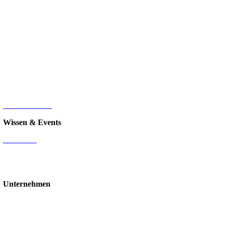
Microsoft 365
Microsoft SharePoint
Microsoft Power Platform
Microsoft Power BI
Microsoft SQL
Sage 100
HR-Digitalisierung
E-Commerce
d.velop Dokumentenmanagement
Nintex
IT-Infrastruktur
Wissen & Events
Mediathek
Blog
Events & Webinare
Schulungen & Workshops
Unternehmen
Über uns
Standorte
Partner