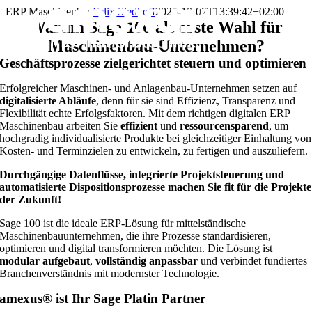
Zum
ERP Maschinenbau
Felix Siedhoff
2025-10-07T13:39:42+02:00
Inhalt
Warum Sage 100 als erste Wahl für
springen
Maschinenbau-Unternehmen?
Geschäftsprozesse zielgerichtet steuern und optimieren
Erfolgreicher Maschinen- und Anlagenbau-Unternehmen setzen auf
digitalisierte Abläufe
, denn für sie sind Effizienz, Transparenz und
Flexibilität echte Erfolgsfaktoren. Mit dem richtigen digitalen ERP
Maschinenbau arbeiten Sie
effizient
und
ressourcensparend
, um
hochgradig individualisierte Produkte bei gleichzeitiger Einhaltung von
Kosten- und Terminzielen zu entwickeln, zu fertigen und auszuliefern.
Durchgängige Datenflüsse, integrierte Projektsteuerung und
automatisierte Dispositionsprozesse machen Sie fit für die Projekte
der Zukunft!
Sage 100 ist die ideale ERP-Lösung für mittelständische
Maschinenbauunternehmen, die ihre Prozesse standardisieren,
optimieren und digital transformieren möchten. Die Lösung ist
modular aufgebaut
,
vollständig anpassbar
und verbindet fundiertes
Branchenverständnis mit modernster Technologie.
amexus® ist Ihr Sage Platin Partner