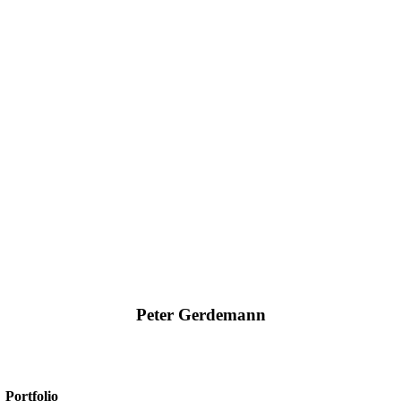
Peter Gerdemann
+49 2561/9303-0
info@amexus.com
Portfolio