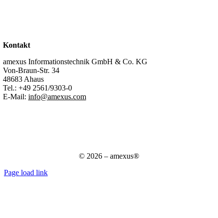
Karriere
Stellenangebote
Kontakt
Support
Kontakt
amexus Informationstechnik GmbH & Co. KG
Von-Braun-Str. 34
48683 Ahaus
Tel.:
+49 2561/9303-0
E-Mail:
info@amexus.com
Impressum
Datenschutzerklärung
Datenschutz für Bewerber
AGB
© 2026 – amexus®
Page load link
Nach
oben