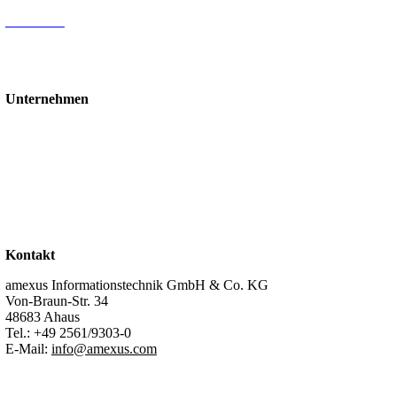
Mediathek
Blog
Events & Webinare
Schulungen & Workshops
Unternehmen
Über uns
Standorte
Partner
Karriere
Stellenangebote
Kontakt
Support
Kontakt
amexus Informationstechnik GmbH & Co. KG
Von-Braun-Str. 34
48683 Ahaus
Tel.:
+49 2561/9303-0
E-Mail:
info@amexus.com
Impressum
Datenschutzerklärung