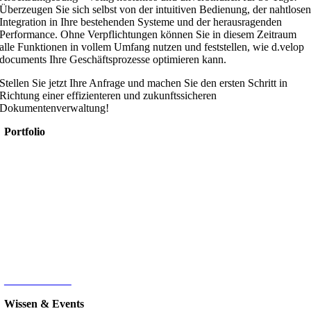
Überzeugen Sie sich selbst von der intuitiven Bedienung, der nahtlose
Integration in Ihre bestehenden Systeme und der herausragenden
Performance. Ohne Verpflichtungen können Sie in diesem Zeitraum
alle Funktionen in vollem Umfang nutzen und feststellen, wie d.velop
documents Ihre Geschäftsprozesse optimieren kann.
Stellen Sie jetzt Ihre Anfrage und machen Sie den ersten Schritt in
Richtung einer effizienteren und zukunftssicheren
Dokumentenverwaltung!
Portfolio
Microsoft 365
Microsoft SharePoint
Microsoft Power Platform
Microsoft Power BI
Microsoft SQL
Sage 100
HR-Digitalisierung
E-Commerce
d.velop Dokumentenmanagement
Nintex
IT-Infrastruktur
Wissen & Events