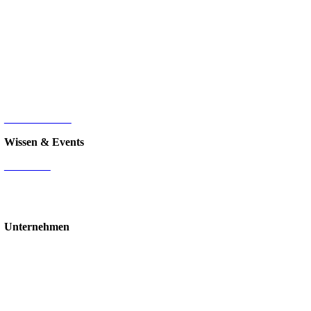
Microsoft SharePoint
Microsoft Power Platform
Microsoft Power BI
Microsoft SQL
Sage 100
HR-Digitalisierung
E-Commerce
d.velop Dokumentenmanagement
Nintex
IT-Infrastruktur
Wissen & Events
Mediathek
Blog
Events & Webinare
Schulungen & Workshops
Unternehmen
Über uns
Standorte
Partner
Karriere
Stellenangebote