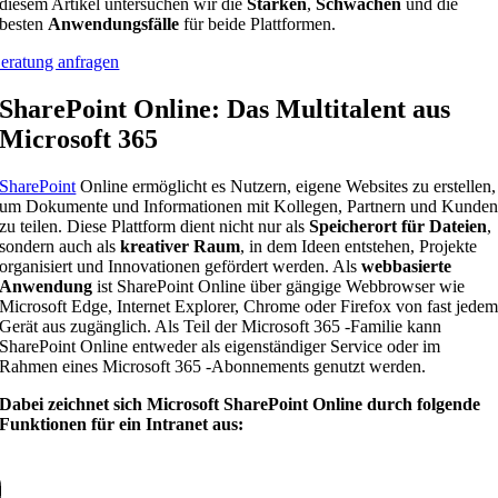
diesem Artikel untersuchen wir die
Stärken
,
Schwächen
und die
besten
Anwendungsfälle
für beide Plattformen.
eratung anfragen
SharePoint Online: Das Multitalent aus
Microsoft 365
SharePoint
Online ermöglicht es Nutzern, eigene Websites zu erstellen,
um Dokumente und Informationen mit Kollegen, Partnern und Kunde
zu teilen. Diese Plattform dient nicht nur als
Speicherort für Dateien
,
sondern auch als
kreativer Raum
, in dem Ideen entstehen, Projekte
organisiert und Innovationen gefördert werden. Als
webbasierte
Anwendung
ist SharePoint Online über gängige Webbrowser wie
Microsoft Edge, Internet Explorer, Chrome oder Firefox von fast jede
Gerät aus zugänglich. Als Teil der Microsoft 365 -Familie kann
SharePoint Online entweder als eigenständiger Service oder im
Rahmen eines Microsoft 365 -Abonnements genutzt werden.
Dabei zeichnet sich Microsoft SharePoint Online durch folgende
Funktionen für ein Intranet aus: