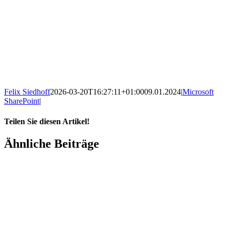
Ferdi Lethen-Oellers
+49 2561/9303-0
info@amexus.com
Felix Siedhoff
2026-03-20T16:27:11+01:00
09.01.2024
|
Microsoft
SharePoint
|
Teilen Sie diesen Artikel!
Facebook
X
Reddit
LinkedIn
WhatsApp
Xing
E-
Ähnliche Beiträge
Mail