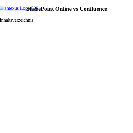
Zum
SharePoint Online vs Confluence
Inhalt
springen
Inhaltsverzeichnis