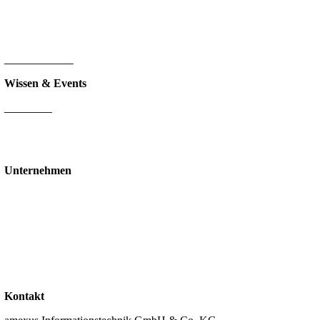
HR-Digitalisierung
E-Commerce
d.velop Dokumentenmanagement
Nintex
IT-Infrastruktur
Wissen & Events
Mediathek
Blog
Events & Webinare
Schulungen & Workshops
Unternehmen
Über uns
Standorte
Partner
Karriere
Stellenangebote
Kontakt
Support
Kontakt