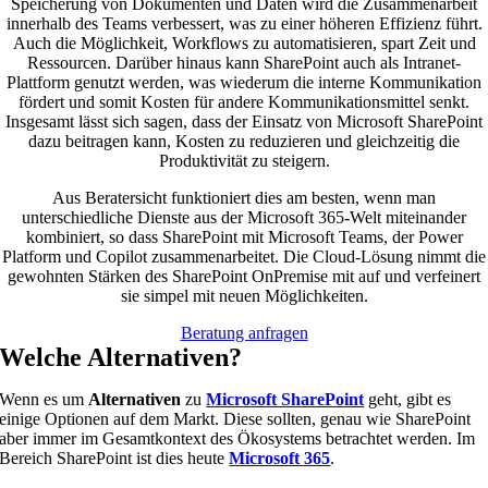
Speicherung von Dokumenten und Daten wird die Zusammenarbeit
innerhalb des Teams verbessert, was zu einer höheren Effizienz führt.
Auch die Möglichkeit, Workflows zu automatisieren, spart Zeit und
Ressourcen. Darüber hinaus kann SharePoint auch als Intranet-
Plattform genutzt werden, was wiederum die interne Kommunikation
fördert und somit Kosten für andere Kommunikationsmittel senkt.
Insgesamt lässt sich sagen, dass der Einsatz von Microsoft SharePoint
dazu beitragen kann, Kosten zu reduzieren und gleichzeitig die
Produktivität zu steigern.
Aus Beratersicht funktioniert dies am besten, wenn man
unterschiedliche Dienste aus der Microsoft 365-Welt miteinander
kombiniert, so dass SharePoint mit Microsoft Teams, der Power
Platform und Copilot zusammenarbeitet. Die Cloud-Lösung nimmt die
gewohnten Stärken des SharePoint OnPremise mit auf und verfeinert
sie simpel mit neuen Möglichkeiten.
Beratung anfragen
Welche Alternativen?
Wenn es um
Alternativen
zu
Microsoft SharePoint
geht, gibt es
einige Optionen auf dem Markt. Diese sollten, genau wie SharePoint
aber immer im Gesamtkontext des Ökosystems betrachtet werden. Im
Bereich SharePoint ist dies heute
Microsoft 365
.