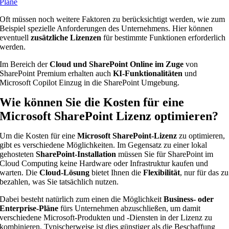
Pläne
Oft müssen noch weitere Faktoren zu berücksichtigt werden, wie zum
Beispiel spezielle Anforderungen des Unternehmens. Hier können
eventuell
zusätzliche Lizenzen
für bestimmte Funktionen erforderlich
werden.
Im Bereich der
Cloud und SharePoint Online im Zuge
von
SharePoint Premium erhalten auch
KI-Funktionalitäten
und
Microsoft Copilot Einzug in die SharePoint Umgebung.
Wie können Sie die Kosten für eine
Microsoft SharePoint Lizenz optimieren?
Um die Kosten für eine
Microsoft SharePoint-Lizenz
zu optimieren,
gibt es verschiedene Möglichkeiten. Im Gegensatz zu einer lokal
gehosteten
SharePoint-Installation
müssen Sie für SharePoint im
Cloud Computing keine Hardware oder Infrastruktur kaufen und
warten. Die
Cloud-Lösung
bietet Ihnen die
Flexibilität
, nur für das zu
bezahlen, was Sie tatsächlich nutzen.
Dabei besteht natürlich zum einen die Möglichkeit
Business- oder
Enterprise-Pläne
fürs Unternehmen abzuschließen, um damit
verschiedene Microsoft-Produkten und -Diensten in der Lizenz zu
kombinieren. Typischerweise ist dies günstiger als die Beschaffung