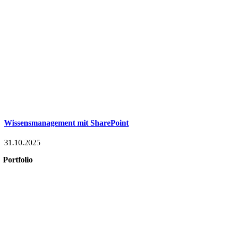
Wissensmanagement mit SharePoint
31.10.2025
Portfolio
Microsoft 365
Microsoft SharePoint
Microsoft Power Platform
Microsoft Power BI
Microsoft SQL
Sage 100