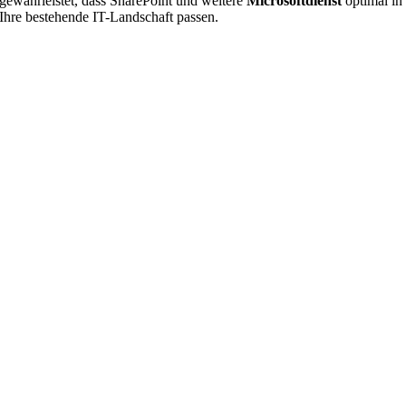
gewährleistet, dass SharePoint und weitere
Microsoftdienst
optimal in
Ihre bestehende IT-Landschaft passen.