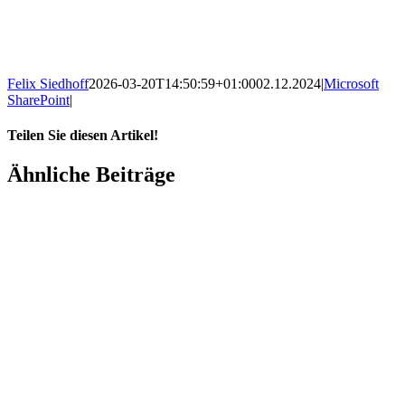
Tobias Wurm
+49 2561 9303-738
info@amexus.com
Felix Siedhoff
2026-03-20T14:50:59+01:00
02.12.2024
|
Microsoft
SharePoint
|
Teilen Sie diesen Artikel!
Facebook
X
Reddit
LinkedIn
WhatsApp
Xing
E-
Ähnliche Beiträge
Mail