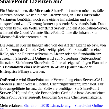
SharePoint Lizenzen an?
Für Unternehmen, die
Microsoft SharePoint
nutzen möchten, fallen
unterschiedliche Kosten für die Lizenzierung an. Die
OnPremise
Varianten
benötigen noch eine eigene Infrastruktur und eine
entsprechend zum Nutzungskontext passende Serverlandschaft. Dazu
gehören bspw. ein
WebFrontEnd Server
und ein Application-Server,
während die Cloud Variante SharePoint Online die Infrastruktur in
Microsoft-Rechenzentren nutzt.
Die genauen Kosten hängen also von der Art der Lizenz ab bzw. von
der Nutzung der Cloud. Gleichzeitig spielen Funktionalitäten eine
Rolle, ob eine Enterprise/Premium Lizenz oder die Standardlizenz
ausreicht.
SharePoint Online
wird auf Nutzerbasis (Subscription)
lizenziert. Sie können SharePoint Online als eigenständigen Plan oder
als
Bestandteil eines Microsoft 365-Plans (Business- oder
Enterprise Pläne)
erwerben.
OnPremise
wird SharePoint unter Verwendung eines Server-/CAL-
Modells (Client Access License, Clientzugriffslizenz) lizenziert. Für
jede ausgeführte Instanz der Software benötigen Sie
SharePoint
Server 2019
, und für jede Person/jedes Gerät, die bzw. das auf einen
SharePoint Server zugreift, benötigen Sie eine Clientzugriffslizenz.
Mehr erfahren:
SharePoint 2019-Lizenzierung
–
SharePoint Online-