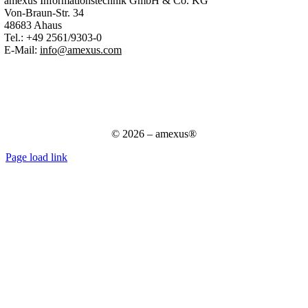
amexus Informationstechnik GmbH & Co. KG
Von-Braun-Str. 34
48683 Ahaus
Tel.:
+49 2561/9303-0
E-Mail:
info@amexus.com
Impressum
Datenschutzerklärung
Datenschutz für Bewerber
AGB
© 2026 – amexus®
Page load link
Nach
oben