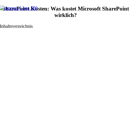
Zum
SharePoint Kosten: Was kostet Microsoft SharePoint
Inhalt
wirklich?
springen
Inhaltsverzeichnis