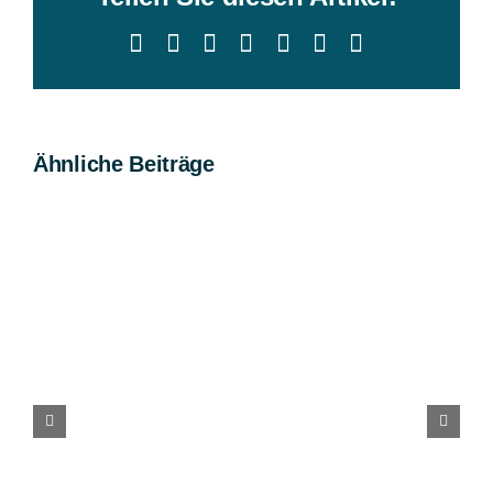
Facebook
X
Reddit
LinkedIn
WhatsApp
Xing
E-
Mail
Ähnliche Beiträge