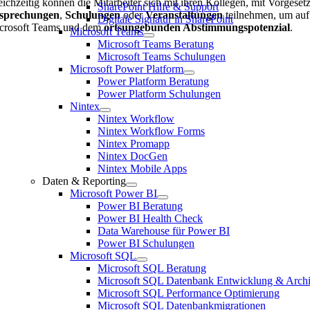
eichzeitig können die Mitarbeiter sich mit ihren Kollegen, mit Vorges
SharePoint Hilfe & Support
sprechungen
,
Schulungen
oder
Veranstaltungen
teilnehmen, um auf
Digitale Signatur in SharePoint
crosoft Teams und dem
ortsungebunden Abstimmungspotenzial
.
Microsoft Teams
Microsoft Teams Beratung
Microsoft Teams Schulungen
Microsoft Power Platform
Power Platform Beratung
Power Platform Schulungen
Nintex
Nintex Workflow
Nintex Workflow Forms
Nintex Promapp
Nintex DocGen
Nintex Mobile Apps
Daten & Reporting
Microsoft Power BI
Power BI Beratung
Power BI Health Check
Data Warehouse für Power BI
Power BI Schulungen
Microsoft SQL
Microsoft SQL Beratung
Microsoft SQL Datenbank Entwicklung & Archi
Microsoft SQL Performance Optimierung
Microsoft SQL Datenbankmigrationen