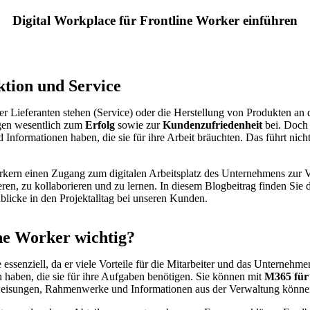
Digital Workplace für Frontline Worker einführen
ktion und Service
er Lieferanten stehen (Service) oder die Herstellung von Produkten an
gen wesentlich zum
Erfolg
sowie zur
Kundenzufriedenheit
bei. Doch 
formationen haben, die sie für ihre Arbeit bräuchten. Das führt nicht s
rkern einen Zugang zum digitalen Arbeitsplatz des Unternehmens zur V
ren, zu kollaborieren und zu lernen. In diesem Blogbeitrag finden Sie 
blicke in den Projektalltag bei unseren Kunden.
ine Worker wichtig?
essenziell, da er viele Vorteile für die Mitarbeiter und das Unternehme
haben, die sie für ihre Aufgaben benötigen. Sie können mit
M365 für 
anweisungen, Rahmenwerke und Informationen aus der Verwaltung könn