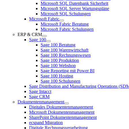
Microsoft SQL Datenbank Sicherheit
Microsoft SQL Server Wartungspläne
Microsoft SQL Schulungen
Microsoft Fabric
Microsoft Fabric Beratung
Microsoft Fabric Schulungen
ERP & CRM
Sage 100
Sage 100 Beratung
Sage 100 Warenwirtschaft
Sage 100 Rechnungswesen
Sage 100 Produktion
Sage 100 Webshop
Sage Reporting mit Power BI
Sage 100 Hosting
Sage 100 Schulungen
Sage Distribution and Manufacturing Operations (S
Sage Intacct
Sage CRM
Dokumentenmanagement
Digitales Dokumentenmanagement
Microsoft Dokumentenmanagement
SharePoint Dokumentenmanagement
ecspand Migration
Digitale Rechnungsverarbeitung