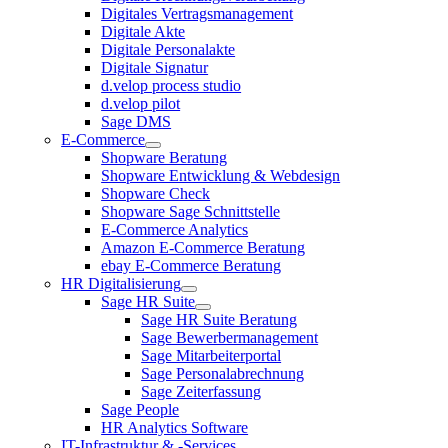
Digitales Vertragsmanagement
Digitale Akte
Digitale Personalakte
Digitale Signatur
d.velop process studio
d.velop pilot
Sage DMS
E-Commerce
Shopware Beratung
Shopware Entwicklung & Webdesign
Shopware Check
Shopware Sage Schnittstelle
E-Commerce Analytics
Amazon E-Commerce Beratung
ebay E-Commerce Beratung
HR Digitalisierung
Sage HR Suite
Sage HR Suite Beratung
Sage Bewerbermanagement
Sage Mitarbeiterportal
Sage Personalabrechnung
Sage Zeiterfassung
Sage People
HR Analytics Software
IT-Infrastruktur & -Services