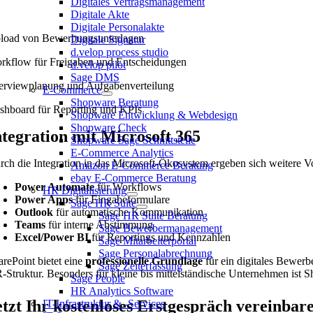
Digitales Vertragsmanagement
Digitale Akte
Digitale Personalakte
load von Bewerbungsunterlagen
Digitale Signatur
d.velop process studio
rkflow für Freigaben und Entscheidungen
d.velop pilot
Sage DMS
terviewplanung und Aufgabenverteilung
E-Commerce
Shopware Beratung
shboard für Reporting und KPIs
Shopware Entwicklung & Webdesign
Shopware Check
ntegration mit Microsoft 365
Shopware Sage Schnittstelle
E-Commerce Analytics
rch die Integration in das Microsoft-Ökosystem ergeben sich weitere Vo
Amazon E-Commerce Beratung
ebay E-Commerce Beratung
Power Automate
für Workflows
HR Digitalisierung
Power Apps
für Eingabeformulare
Sage HR Suite
Outlook
für automatische Kommunikation
Sage HR Suite Beratung
Teams
für interne Abstimmung
Sage Bewerbermanagement
Excel/Power BI
für Reportings und Kennzahlen
Sage Mitarbeiterportal
Sage Personalabrechnung
arePoint bietet eine
professionelle Grundlage
für ein digitales Bewerb
Sage Zeiterfassung
-Struktur. Besonders für kleine bis mittelständische Unternehmen ist 
Sage People
HR Analytics Software
etzt Ihr kostenloses Erstgespräch vereinbar
IT-Infrastruktur & -Services