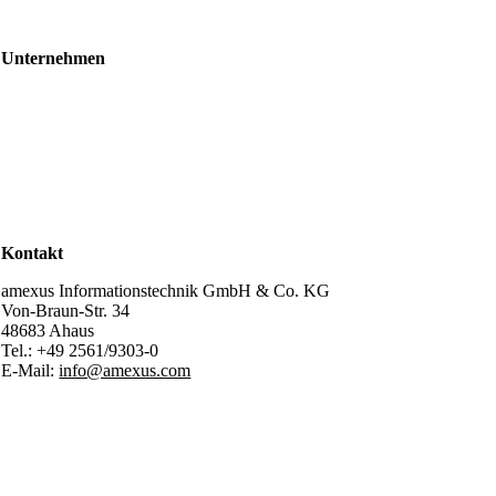
Events & Webinare
Schulungen & Workshops
Unternehmen
Über uns
Standorte
Partner
Karriere
Stellenangebote
Kontakt
Support
Kontakt
amexus Informationstechnik GmbH & Co. KG
Von-Braun-Str. 34
48683 Ahaus
Tel.:
+49 2561/9303-0
E-Mail:
info@amexus.com
Impressum
Datenschutzerklärung
Datenschutz für Bewerber
AGB