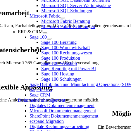
Microsoft SQL Datenbank Sicherheit
Microsoft SQL Server Wartungspläne
Microsoft SQL Schulungen
eamarbeit
Microsoft Fabric
Microsoft Fabric Beratung
-Team, Fachabteilungen und Geschäftsleitung arbeiten gemeinsam an
Microsoft Fabric Schulungen
ERP & CRM
Sage 100
Sage 100 Beratung
Sage 100 Warenwirtschaft
atensicherheit
Sage 100 Rechnungswesen
Sage 100 Produktion
rch Microsoft 365 Compliance und Rechteverwaltung.
Sage 100 Webshop
Sage Reporting mit Power BI
Sage 100 Hosting
Sage 100 Schulungen
Sage Distribution and Manufacturing Operations (S
lexible Anpassung
Sage Intacct
Sage CRM
eine Änderungen sind ohne Programmierung möglich.
Dokumentenmanagement
Digitales Dokumentenmanagement
Microsoft Dokumentenmanagement
Mögli
SharePoint Dokumentenmanagement
ecspand Migration
Digitale Rechnungsverarbeitung
Ein Bewerbermanag