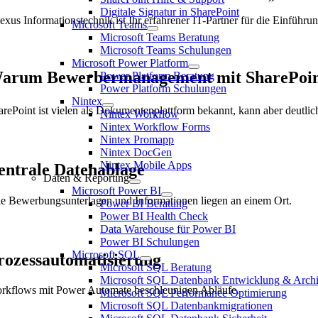
Digitale Signatur in SharePoint
exus Informationstechnik ist Ihr erfahrener IT-Partner für die Einführu
Microsoft Teams
Microsoft Teams Beratung
Microsoft Teams Schulungen
Microsoft Power Platform
arum Bewerbermanagement mit SharePoi
Power Platform Beratung
Power Platform Schulungen
Nintex
arePoint ist vielen als Dokumentenplattform bekannt, kann aber deutl
Nintex Workflow
Nintex Workflow Forms
Nintex Promapp
Nintex DocGen
Nintex Mobile Apps
entrale Datenablage
Daten & Reporting
Microsoft Power BI
le Bewerbungsunterlagen und Informationen liegen an einem Ort.
Power BI Beratung
Power BI Health Check
Data Warehouse für Power BI
Power BI Schulungen
Microsoft SQL
rozessautomatisierung
Microsoft SQL Beratung
Microsoft SQL Datenbank Entwicklung & Archi
rkflows mit Power Automate beschleunigen Abläufe.
Microsoft SQL Performance Optimierung
Microsoft SQL Datenbankmigrationen