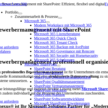
Zum
Bewerbermanagement mit SharePoint: Effizient, flexibel und digital
Fe
Inhalt
Portfolio
springen
Zusammenarbeit & Prozesse
Microsoft 365
Modern Workplace mit Microsoft 365
ewerbermanagement mit SharePoint
Microsoft 365 Beratung
Microsoft 365 Lizenzberatung
Microsoft 365 Quick Check
Microsoft 365 Tenant Check
Microsoft 365 Backup mit AvePoint
ng anfordern
Microsoft 365 Governance mit Rencore
rfahren
Microsoft 365 Security mit Hornetsecurity
Microsoft 365 Schulungen
ewerbermanagement professionell organisie
Microsoft SharePoint
SharePoint Beratung
n
professionelles Bewerbermanagement
ist für Unternehmen ein entsc
SharePoint Intranet
hnelle Kommunikation und eine
strukturierte Datenverwaltung
zu si
SharePoint Dokumentenmanagement
steme umzusetzen.
SharePoint Qualitätsmanagement
SharePoint Vertragsmanagement
ne leistungsfähige und zugleich flexible Lösung bietet
Microsoft Share
SharePoint Migration
ch zudem individuell auf die Prozesse des Unternehmens zuschneiden.
SharePoint-Wartung
SharePoint Softwareentwicklung
ng anfordern
Microsoft SharePoint Erweiterungen
exus® ist Ihr Microsoft Solutions Partner für „Moder
SharePoint Hilfe & Support