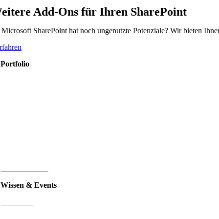
eitere Add-Ons für Ihren SharePoint
r Microsoft SharePoint hat noch ungenutzte Potenziale? Wir bieten Ih
rfahren
Portfolio
Microsoft 365
Microsoft SharePoint
Microsoft Power Platform
Microsoft Power BI
Microsoft SQL
Sage 100
HR-Digitalisierung
E-Commerce
d.velop Dokumentenmanagement
Nintex
IT-Infrastruktur
Wissen & Events
Mediathek
Blog