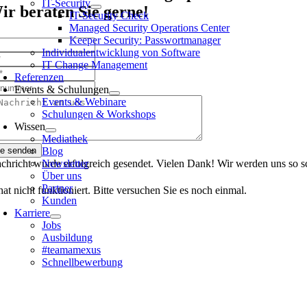
IT-Security
ir beraten Sie gerne!
IT-Security Check
Managed Security Operations Center
Keeper Security: Passwortmanager
Individualentwicklung von Software
IT Change Management
Referenzen
Events & Schulungen
Events & Webinare
Schulungen & Workshops
Wissen
Mediathek
ge senden
Blog
chricht wurde erfolgreich gesendet. Vielen Dank! Wir werden uns so s
Newsletter
Über uns
Partner
at nicht funktioniert. Bitte versuchen Sie es noch einmal.
Kunden
Karriere
Jobs
Ausbildung
#teamamexus
Schnellbewerbung