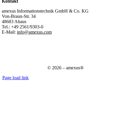
Kontakt
amexus Informationstechnik GmbH & Co. KG
Von-Braun-Str. 34
48683 Ahaus
Tel.:
+49 2561/9303-0
E-Mail:
info@amexus.com
Impressum
Datenschutzerklärung
Datenschutz für Bewerber
AGB
© 2026 – amexus®
Page load link
Nach
oben