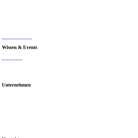
Microsoft SQL
Sage 100
HR-Digitalisierung
E-Commerce
d.velop Dokumentenmanagement
Nintex
IT-Infrastruktur
Wissen & Events
Mediathek
Blog
Events & Webinare
Schulungen & Workshops
Unternehmen
Über uns
Standorte
Partner
Karriere
Stellenangebote
Kontakt
Support