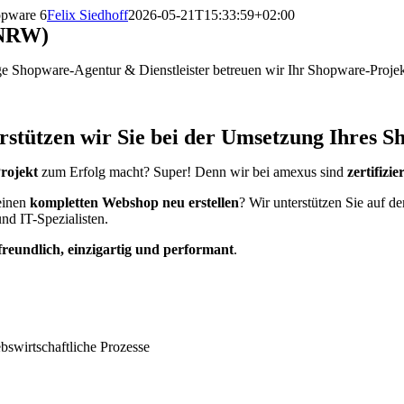
opware 6
Felix Siedhoff
2026-05-21T15:33:59+02:00
(NRW)
ge Shopware-Agentur & Dienstleister betreuen wir Ihr Shopware-Projek
terstützen wir Sie bei der Umsetzung Ihres 
rojekt
zum Erfolg macht? Super! Denn wir bei amexus sind
zertifizi
einen
kompletten Webshop neu erstellen
? Wir unterstützen Sie auf
nd IT-Spezialisten.
reundlich, einzigartig und performant
.
bswirtschaftliche Prozesse