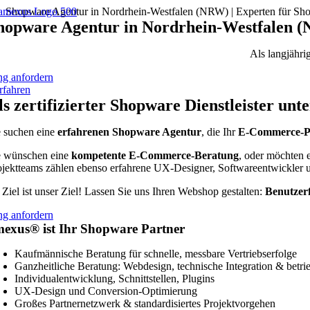
Zum
Shopware Agentur in Nordrhein-Westfalen (NRW) | Experten für Sh
Inhalt
hopware Agentur in Nordrhein-Westfalen 
springen
Als langjähri
ng anfordern
rfahren
ls zertifizierter Shopware Dienstleister un
e suchen eine
erfahrenen Shopware Agentur
, die Ihr
E-Commerce-P
e wünschen eine
kompetente E-Commerce-Beratung
, oder möchten 
ojektteams zählen ebenso erfahrene UX-Designer, Softwareentwickler u
r Ziel ist unser Ziel! Lassen Sie uns Ihren Webshop gestalten:
Benutzerf
ng anfordern
exus® ist Ihr Shopware Partner
Kaufmännische Beratung für schnelle, messbare Vertriebserfolge
Ganzheitliche Beratung: Webdesign, technische Integration & betrie
Individualentwicklung, Schnittstellen, Plugins
UX-Design und Conversion-Optimierung
Großes Partnernetzwerk & standardisiertes Projektvorgehen