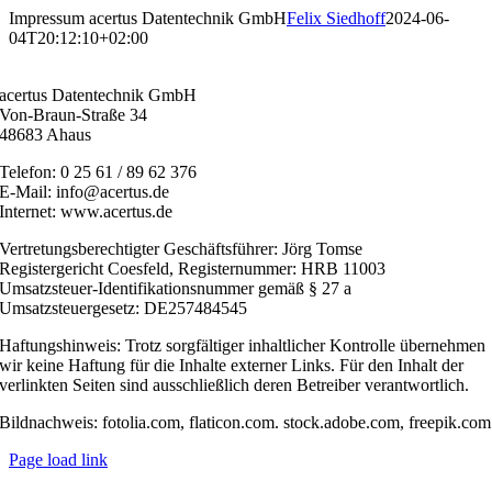
Zum
Impressum acertus Datentechnik GmbH
Felix Siedhoff
2024-06-
Inhalt
04T20:12:10+02:00
springen
acertus Datentechnik GmbH
Von-Braun-Straße 34
48683 Ahaus
Telefon: 0 25 61 / 89 62 376
E-Mail: info@acertus.de
Internet: www.acertus.de
Vertretungsberechtigter Geschäftsführer: Jörg Tomse
Registergericht Coesfeld, Registernummer: HRB 11003
Umsatzsteuer-Identifikationsnummer gemäß § 27 a
Umsatzsteuergesetz: DE257484545
Haftungshinweis: Trotz sorgfältiger inhaltlicher Kontrolle übernehmen
wir keine Haftung für die Inhalte externer Links. Für den Inhalt der
verlinkten Seiten sind ausschließlich deren Betreiber verantwortlich.
Bildnachweis: fotolia.com, flaticon.com. stock.adobe.com, freepik.com
Page load link
Nach